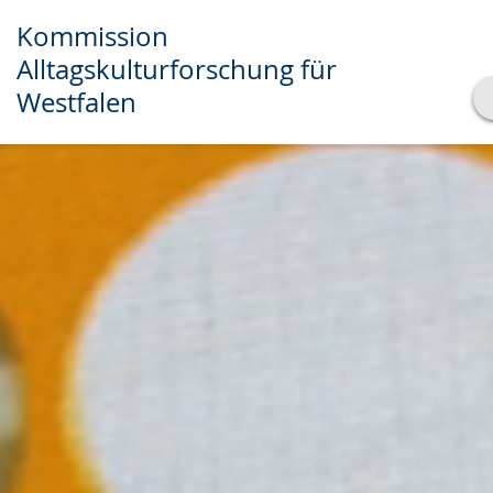
Kommission
Alltagskulturforschung für
Westfalen
Transkript anzeigen
Abspielen
Pausieren