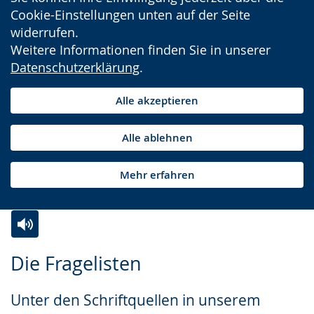
Cookie-Einstellungen unten auf der Seite
widerrufen.
Weitere Informationen finden Sie in unserer
Datenschutzerklärung
.
Alle akzeptieren
Alle ablehnen
Mehr erfahren
Zur
Aktiviere
Ein
Die Fragelisten
Leichten
Audio-
Video
Sprache
Unterstützung.
in
Unter den Schriftquellen in unserem
wechseln.
Deutscher