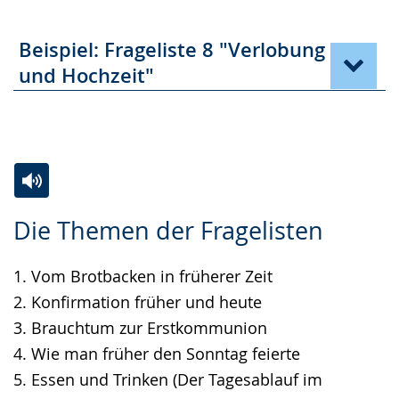
Beispiel: Frageliste 8 "Verlobung
und Hochzeit"
Zur
Aktiviere
Ein
Die Themen der Fragelisten
Leichten
Audio-
Video
Sprache
Unterstützung.
in
1. Vom Brotbacken in früherer Zeit
wechseln.
Deutscher
2. Konfirmation früher und heute
Gebärdensprache
3. Brauchtum zur Erstkommunion
wird
4. Wie man früher den Sonntag feierte
angezeigt.
5. Essen und Trinken (Der Tagesablauf im