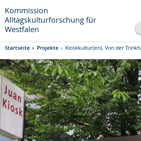
Kommission
Alltagskulturforschung für
Westfalen
Transkript anzeigen
Startseite
Projekte
Kioskkultur(en). Von der Trinkh
Abspielen
Pausieren