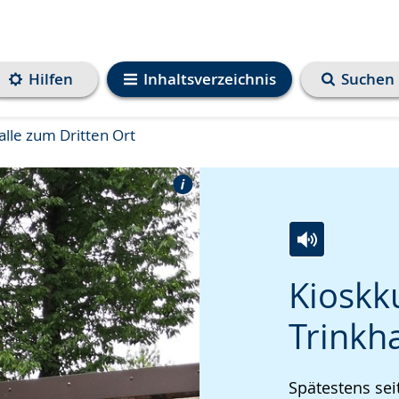
Hilfen
Inhaltsverzeichnis
Suchen
alle zum Dritten Ort
Zur
Aktiviere
Ein
Kioskku
Leichten
Audio-
Video
Sprache
Unterstützung.
in
Trinkh
wechseln.
Deutscher
Gebärdenspra
Spätestens sei
wird