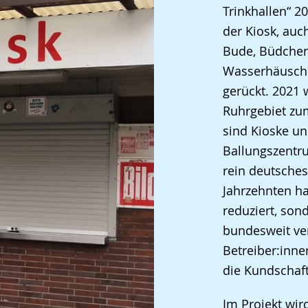
Trinkhallen“ 2
angezeigt.
der Kiosk, auc
Bude, Büdchen,
Wasserhäusche
gerückt. 2021 
Ruhrgebiet zum
sind Kioske un
Ballungszentru
rein deutsche
Jahrzehnten ha
reduziert, son
bundesweit ve
Betreiber:inn
die Kundschaft
Im Projekt wir