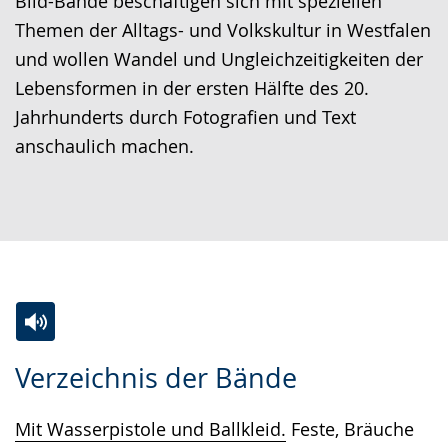
Bild-Bände beschäftigen sich mit speziellen
Themen der Alltags- und Volkskultur in Westfalen
und wollen Wandel und Ungleichzeitigkeiten der
Lebensformen in der ersten Hälfte des 20.
Jahrhunderts durch Fotografien und Text
anschaulich machen.
Zur
Aktiviere
Ein
Verzeichnis der Bände
Leichten
Audio-
Video
Sprache
Unterstützung.
in
Mit Wasserpistole und Ballkleid.
Feste, Bräuche
wechseln.
Deutscher