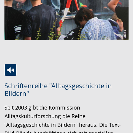
Zur
Aktiviere
Ein
Schriftenreihe "Alltagsgeschichte in
Leichten
Audio-
Video
Bildern"
Sprache
Unterstützung.
in
wechseln.
Deutscher
Seit 2003 gibt die Kommission
Gebärdensprache
Alltagskulturforschung die Reihe
wird
"Alltagsgeschichte in Bildern" heraus. Die Text-
angezeigt.