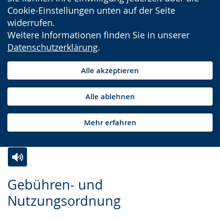
Cookie-Einstellungen unten auf der Seite
widerrufen.
Weitere Informationen finden Sie in unserer
Datenschutzerklärung
.
Alle akzeptieren
Alle ablehnen
Mehr erfahren
Zur
Aktiviere
Ein
Gebühren- und
Leichten
Audio-
Video
Nutzungsordnung
Sprache
Unterstützung.
in
wechseln.
Deutscher