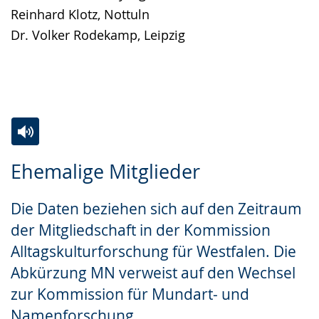
Reinhard Klotz, Nottuln
Dr. Volker Rodekamp, Leipzig
Zur
Aktiviere
Ein
Ehemalige Mitglieder
Leichten
Audio-
Video
Sprache
Unterstützung.
in
Die Daten beziehen sich auf den Zeitraum
wechseln.
Deutscher
der Mitgliedschaft in der Kommission
Gebärdensprache
Alltagskulturforschung für Westfalen. Die
wird
Abkürzung MN verweist auf den Wechsel
angezeigt.
zur Kommission für Mundart- und
Namenforschung.