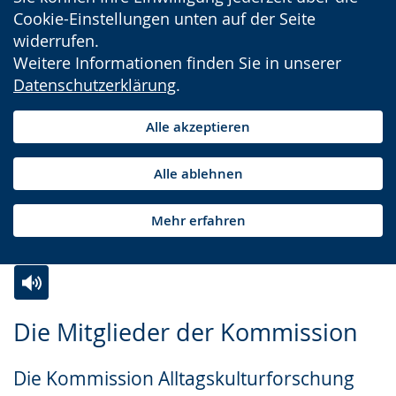
Cookie-Einstellungen unten auf der Seite
widerrufen.
Weitere Informationen finden Sie in unserer
Datenschutzerklärung
.
Alle akzeptieren
Alle ablehnen
Mehr erfahren
Zur
Aktiviere
Ein
Die Mitglieder der Kommission
Leichten
Audio-
Video
Sprache
Unterstützung.
in
Die Kommission Alltagskulturforschung
wechseln.
Deutscher