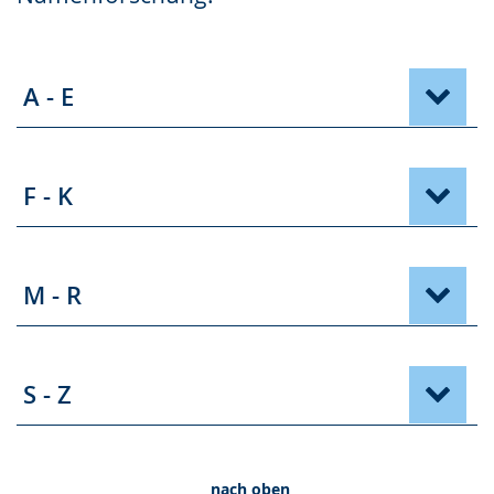
A - E
F - K
M - R
S - Z
nach oben