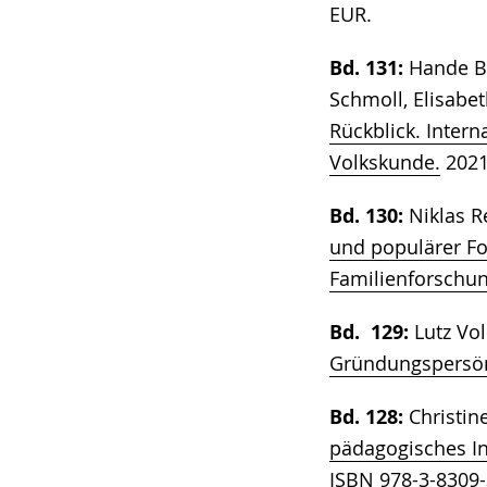
wird
EUR.
angezeigt.
Bd. 131:
Hande Bi
Schmoll, Elisabe
Rückblick. Inter
Volkskunde.
2021,
Bd. 130:
Niklas 
und populärer Fo
Familienforschu
Bd. 129:
Lutz Vo
Gründungspersön
Bd. 128:
Christin
pädagogisches In
ISBN 978-3-8309-