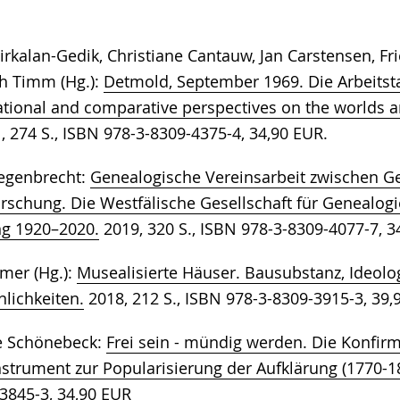
rkalan-Gedik, Christiane Cantauw, Jan Carstensen, F
th Timm (Hg.):
Detmold, September 1969. Die Arbeitst
national and comparative perspectives on the worlds 
 274 S., ISBN 978-3-8309-4375-4, 34,90 EUR.
Regenbrecht:
Genealogische Vereinsarbeit zwischen Ge
rschung. Die Westfälische Gesellschaft für Genealog
ng 1920–2020.
2019, 320 S., ISBN 978-3-8309-4077-7, 3
lmer (Hg.):
Musealisierte Häuser. Bausubstanz, Ideolo
lichkeiten.
2018, 212 S., ISBN 978-3-8309-3915-3, 39,
e Schönebeck:
Frei sein - mündig werden. Die Konfirm
strument zur Popularisierung der Aufklärung (1770-1
3845-3, 34,90 EUR