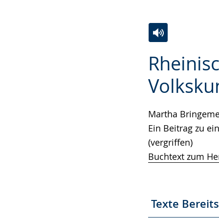
Zur
Aktiviere
Ein
Rheinisc
Leichten
Audio-
Video
Sprache
Unterstützung.
in
Volksku
wechseln.
Deutscher
Gebärdensprach
Martha Bringemeie
wird
Ein Beitrag zu e
angezeigt.
(vergriffen)
Buchtext zum He
Texte Bereit