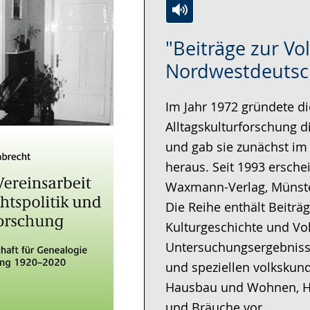
Zur
Aktiviere
Ein
"Beiträge zur Vol
Leichten
Audio-
Video
Nordwestdeutsc
Sprache
Unterstützung.
in
wechseln.
Deutscher
Im Jahr 1972 gründete 
Gebärdensprache
Alltagskulturforschung d
wird
und gab sie zunächst im 
angezeigt.
heraus. Seit 1993 ersch
Waxmann-Verlag, Münste
Die Reihe enthält Beiträg
Kulturgeschichte und Vol
Untersuchungsergebniss
und speziellen volkskun
Hausbau und Wohnen, H
und Bräuche vor.