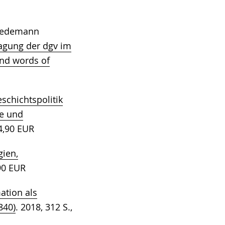
riedemann
agung der dgv im
and words of
schichtspolitik
ie und
4,90 EUR
gien,
90 EUR
ation als
840)
. 2018, 312 S.,