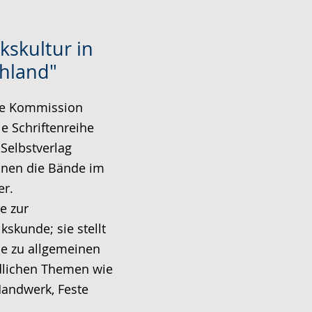
kskultur in
hland"
die Kommission
ie Schriftenreihe
Selbstverlag
einen die Bände im
r.
e zur
kskunde; sie stellt
e zu allgemeinen
dlichen Themen wie
andwerk, Feste