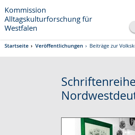
Kommission
Alltagskulturforschung für
Westfalen
Transkript anzeigen
Startseite
Veröffentlichungen
Beiträge zur Volks
Abspielen
Pausieren
Schriftenreihe
Nordwestdeut