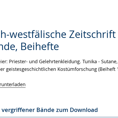
h-westfälische Zeitschrift
nde, Beihefte
e
r: Priester- und Gelehrtenkleidung. Tunika - Sutane,
iner geistesgeschichtlichen Kostümforschung (Beiheft 
runterladen
s vergriffener Bände zum Download