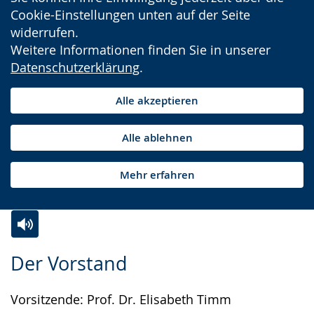
Cookie-Einstellungen unten auf der Seite
widerrufen.
Weitere Informationen finden Sie in unserer
Datenschutzerklärung
.
Alle akzeptieren
Alle ablehnen
Mehr erfahren
Zur
Aktiviere
Ein
Der Vorstand
Leichten
Audio-
Video
Sprache
Unterstützung.
in
Vorsitzende: Prof. Dr. Elisabeth Timm
wechseln.
Deutscher