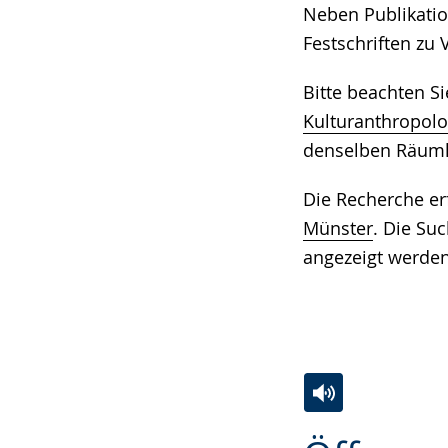
Neben Publikatio
Festschriften zu 
Bitte beachten S
Kulturanthropolo
denselben Räumli
Die Recherche er
Münster
. Die Suc
angezeigt werden
Zur
Aktiviere
Ein