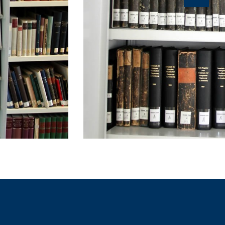
Nächs
Ansich
(
von
)