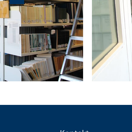
Vorherige
Ansicht:
(
von
)