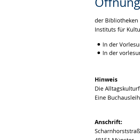
Öffnung
Leichten
Audio-
Video
Sprache
Unterstützung.
in
wechseln.
Deutscher
der Bibliotheken
Gebärdensprach
Instituts für Kul
wird
In der Vorles
angezeigt.
In der vorles
Hinweis
Die Alltagskultur
Eine Buchausleihe
Anschrift:
Scharnhorststraß