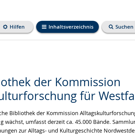
Hilfen
Inhaltsverzeichnis
Suchen
liothek der Kommission
ulturforschung für Westfa
e
che Bibliothek der Kommission Alltagskulturforschung
etig wächst, umfasst derzeit ca. 45.000 Bände. Samm
chungen zur Alltags- und Kulturgeschichte Nordwestd