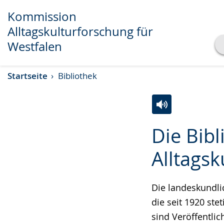
Kommission
Alltagskulturforschung für
Westfalen
Transkript anzeigen
Startseite
Bibliothek
Abspielen
Pausieren
Zur
Aktiviere
Ein
Die Bib
Leichten
Audio-
Video
Sprache
Unterstützung.
in
Alltagsk
wechseln.
Deutscher
Gebärdensprach
Die landeskundli
wird
die seit 1920 st
angezeigt.
sind Veröffentli