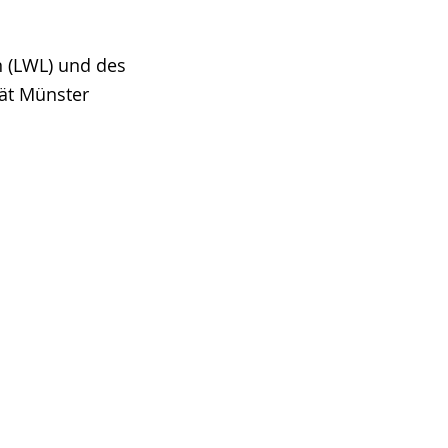
n (LWL) und des
tät Münster