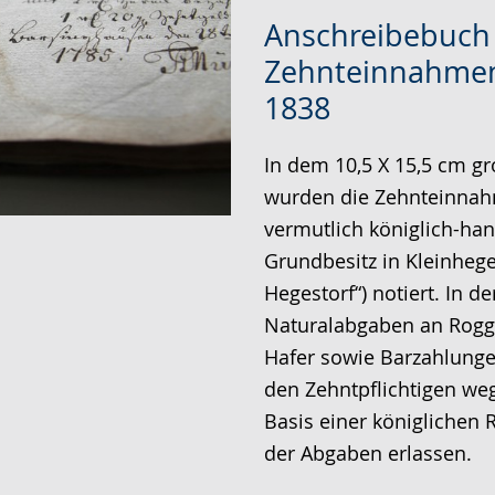
Zur
Aktiviere
Ein
Anschreibebuch
Leichten
Audio-
Video
Zehnteinnahmen
Sprache
Unterstützung.
in
1838
wechseln.
Deutscher
Gebärdensprache
In dem 10,5 X 15,5 cm g
wird
wurden die Zehnteinna
angezeigt.
vermutlich königlich-ha
Grundbesitz in Kleinhege
Hegestorf“) notiert. In d
Naturalabgaben an Rogg
Hafer sowie Barzahlunge
den Zehntpflichtigen we
Basis einer königlichen R
der Abgaben erlassen.