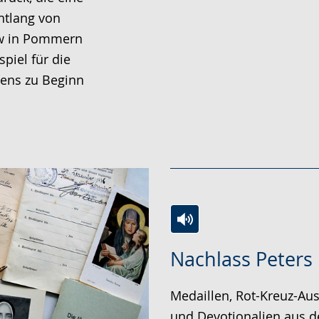
ntlang von
w in Pommern
spiel für die
sens zu Beginn
Zur
Aktiviere
Ein
Nachlass Peters
Leichten
Audio-
Video
Sprache
Unterstützung.
in
Medaillen, Rot-Kreuz-Aus
wechseln.
Deutscher
und Devotionalien aus 