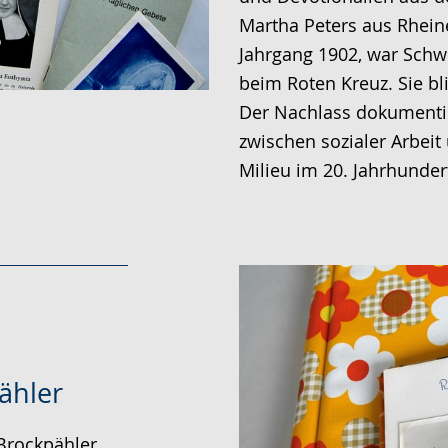
Gebärdensprache
Martha Peters aus Rheine
wird
Jahrgang 1902, war Schw
angezeigt.
beim Roten Kreuz. Sie bl
Der Nachlass dokumentie
zwischen sozialer Arbei
Milieu im 20. Jahrhunder
ähler
Brockpähler