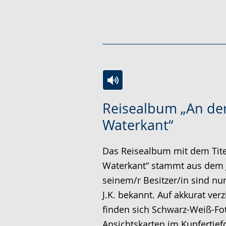
Zur
Aktiviere
Ein
Reisealbum „An de
Leichten
Audio-
Video
Waterkant“
Sprache
Unterstützung.
in
wechseln.
Deutscher
Das Reisealbum mit dem Tite
Gebärdensprache
Waterkant“ stammt aus dem 
wird
seinem/r Besitzer/in sind nur 
angezeigt.
J.K. bekannt. Auf akkurat verz
finden sich Schwarz-Weiß-Fo
Ansichtskarten im Kupfertiefd