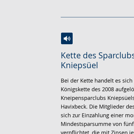
Zur
Aktiviere
Ein
Kette des Sparclub
Leichten
Audio-
Video
Kniepsüel
Sprache
Unterstützung.
in
wechseln.
Deutscher
Bei der Kette handelt es sich
Gebärdensprache
Königskette des 2008 aufgel
wird
Kneipensparclubs Kniepsüel
angezeigt.
Havixbeck. Die Mitglieder de
sich zur Einzahlung einer mo
Mindestsparsumme von fünf
verpflichtet, die mit Zinsen 