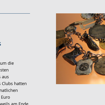
s
 um die
östen
s aus
s Clubs hatten
natlichen
 Euro
jeweils am Ende