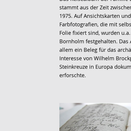
wechseln.
Deutscher
stammt aus der Zeit zwische
Gebärdensprache
1975. Auf Ansichtskarten und
wird
Farbfotografien, die mit selb
angezeigt.
Folie fixiert sind, wurden u.a
Bornholm festgehalten. Das 
allem ein Beleg für das arch
Interesse von Wilhelm Brockp
Steinkreuze in Europa dokum
erforschte.