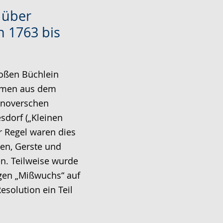
 über
 1763 bis
roßen Büchlein
hmen aus dem
nnoverschen
sdorf („Kleinen
er Regel waren dies
en, Gerste und
n. Teilweise wurde
gen „Mißwuchs“ auf
esolution ein Teil