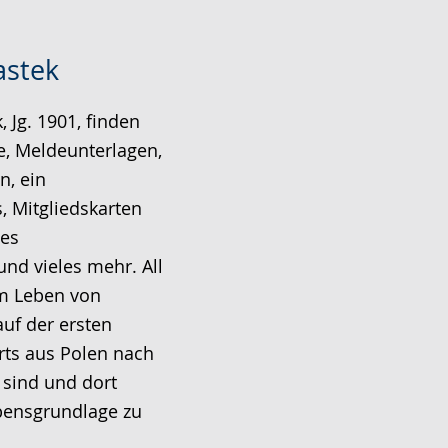
astek
 Jg. 1901, finden
se, Meldeunterlagen,
n, ein
, Mitgliedskarten
des
nd vieles mehr. All
om Leben von
auf der ersten
rts aus Polen nach
sind und dort
ebensgrundlage zu