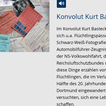
Zur
Aktiviere
Ein
Konvolut Kurt B
Leichten
Audio-
Video
Sprache
Unterstützung.
in
Im Konvolut Kurt Basteck,
wechseln.
Deutscher
sich u.a. Flüchtlingspäs
Gebärdensprache
Schwarz-Weiß-Fotografie
wird
Automobilführer-Zeugnis
angezeigt.
der NS-Volkswohlfahrt, 
Reichsluftschutzbundes u
diese Dinge erzählen v
Flüchtlingen, die im Verl
Hälfte des 20. Jahrhunde
Dortmund eingewandert 
versuchten, sich eine L
schaffen.