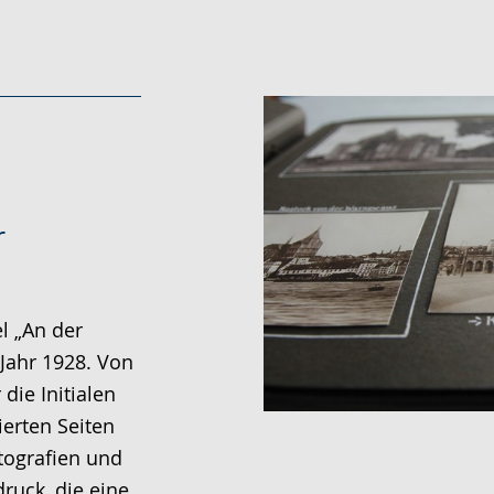
r
l „An der
Jahr 1928. Von
die Initialen
ierten Seiten
tografien und
ruck, die eine