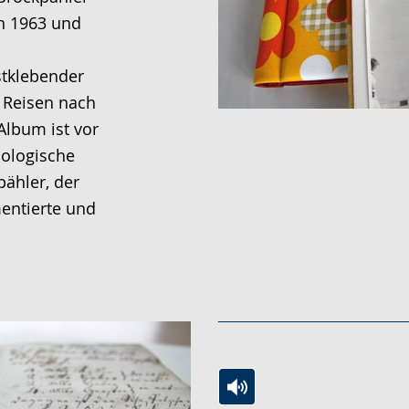
n 1963 und
stklebender
. Reisen nach
Album ist vor
äologische
ähler, der
entierte und