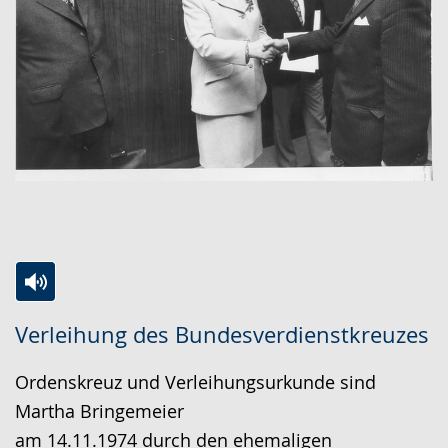
Zur
Aktiviere
Ein
Verleihung des Bundesverdienstkreuzes
Leichten
Audio-
Video
Sprache
Unterstützung.
in
Ordenskreuz und Verleihungsurkunde sind
wechseln.
Deutscher
Martha Bringemeier
Gebärdensprache
am 14.11.1974 durch den ehemaligen