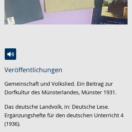
Zur
Aktiviere
Ein
Veröffentlichungen
Leichten
Audio-
Video
Sprache
Unterstützung.
in
Gemeinschaft und Volkslied. Ein Beitrag zur
wechseln.
Deutscher
Dorfkultur des Münsterlandes, Münster 1931.
Gebärdensprache
wird
Das deutsche Landvolk, in: Deutsche Lese.
angezeigt.
Ergänzungshefte für den deutschen Unterricht 4
(1936).