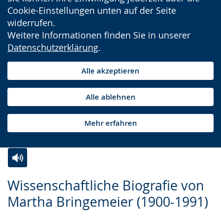
Cookie-Einstellungen unten auf der Seite
widerrufen.
Weitere Informationen finden Sie in unserer
Datenschutzerklärung
.
Alle akzeptieren
Alle ablehnen
Mehr erfahren
Zur
Aktiviere
Ein
Wissenschaftliche Biografie von
Leichten
Audio-
Video
Martha Bringemeier (1900-1991)
Sprache
Unterstützung.
in
wechseln.
Deutscher