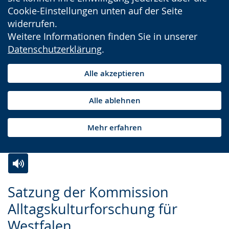
Cookie-Einstellungen unten auf der Seite
widerrufen.
Weitere Informationen finden Sie in unserer
Datenschutzerklärung
.
Alle akzeptieren
Alle ablehnen
Mehr erfahren
Zur
Aktiviere
Ein
Satzung der Kommission
Leichten
Audio-
Video
Alltagskulturforschung für
Sprache
Unterstützung.
in
Westfalen
wechseln.
Deutscher