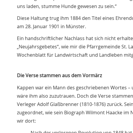
uns laden, stumme Hunde gewesen zu sein.“
Diese Haltung trug ihm 1884 den Titel eines Ehrend
am 28. Januar 1901 in Münster.
Ein handschriftlicher Nachlass hat sich nicht erhal
„Neujahrsgebetes“, wie mir die Pfarrgemeinde St. La
Wochenblatt für Landwirtschaft und Landleben mitge
Die Verse stammen aus dem Vormärz
Kappen war ein Mann des geschriebenen Wortes – u
wäre ihm also zuzutrauen. Doch die Verse stammen n
Verleger Adolf Glaßbrenner (1810-1876) zurück. Sein
zugeordnet, wie sein Biograph Wilmont Haacke im N
wir dort:
„Nach der verlorenen Revolution von 1848 hat