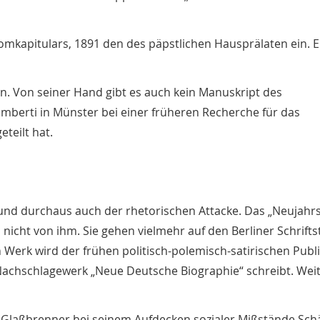
omkapitulars, 1891 den des päpstlichen Hausprälaten ein. E
ten. Von seiner Hand gibt es auch kein Manuskript des
mberti in Münster bei einer früheren Recherche für das
teilt hat.
nd durchaus auch der rhetorischen Attacke. Das „Neujahr
icht von ihm. Sie gehen vielmehr auf den Berliner Schrifts
 Werk wird der frühen politisch-polemisch-satirischen Publiz
achschlagewerk „Neue Deutsche Biographie“ schreibt. Weit
 Glaßbrenner bei seinem Aufdecken sozialer Mißstände Sch