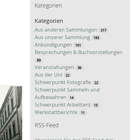
Kategorien
c
h
Kategorien
e
Aus anderen Sammlungen
317
Aus unserer Sammlung
183
Ankündigungen
101
Besprechungen & Buchvorstellungen
89
Veranstaltungen
36
Aus der Uni
22
Schwerpunkt Fotografie
22
Schwerpunkt Sammeln und
Aufbewahren
14
Schwerpunkt Arbeit(en)
13
Werkstattberichte
11
RSS-Feed