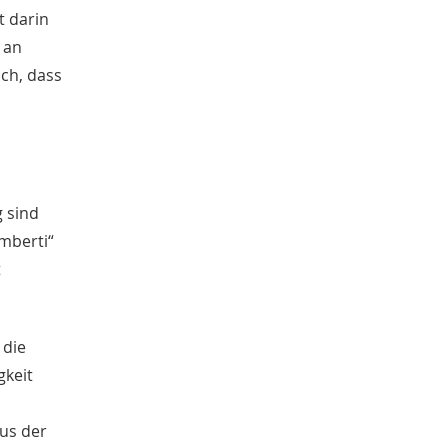
Gebhard Aders
3
t darin
Gitta Böth
3
 an
Militär
3
sch, dass
Atlas der deutschen Volkskunde
3
Mittelalter
3
Hausforschung
3
Stephan Sagurna
3
Barbara Düsterhöft
3
Ulrich Hengemühle
3
g sind
Universität
2
mberti“
Robin Butte
2
t
Annika Schütt
2
Lucinda Jäger
2
Tourismus
2
 die
Annemarie Hallmann
2
Sonja Voss
gkeit
2
Andreas Floyd
2
Karolin Baumann
2
us der
Annie Struck
2