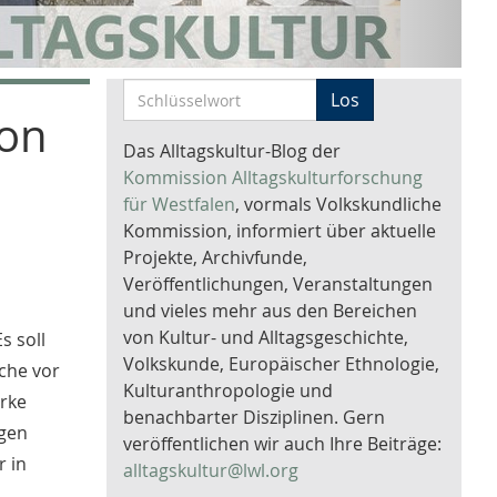
S
Los
von
c
h
Das Alltagskultur-Blog der
l
Kommission Alltagskulturforschung
ü
für Westfalen
, vormals Volkskundliche
s
Kommission, informiert über aktuelle
s
Projekte, Archivfunde,
e
Veröffentlichungen, Veranstaltungen
l
und vieles mehr aus den Bereichen
w
von Kultur- und Alltagsgeschichte,
s soll
o
Volkskunde, Europäischer Ethnologie,
uche vor
r
Kulturanthropologie und
erke
t
benachbarter Disziplinen. Gern
ngen
-
veröffentlichen wir auch Ihre Beiträge:
r in
S
alltagskultur@lwl.org
u