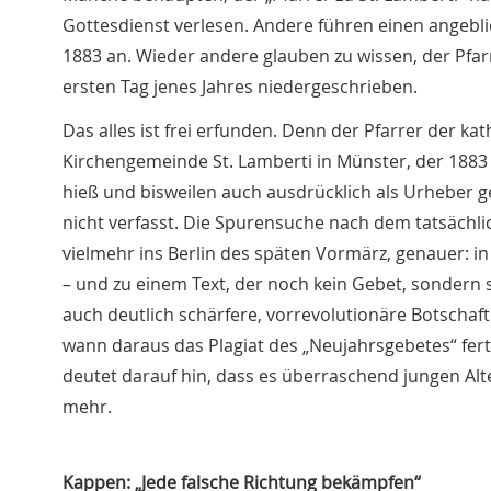
Gottesdienst verlesen. Andere führen einen angeb
1883 an. Wieder andere glauben zu wissen, der Pfa
ersten Tag jenes Jahres niedergeschrieben.
Das alles ist frei erfunden. Denn der Pfarrer der ka
Kirchengemeinde St. Lamberti in Münster, der 188
hieß und bisweilen auch ausdrücklich als Urheber g
nicht verfasst. Die Spurensuche nach dem tatsächl
vielmehr ins Berlin des späten Vormärz, genauer: i
– und zu einem Text, der noch kein Gebet, sondern
auch deutlich schärfere, vorrevolutionäre Botschaft
wann daraus das Plagiat des „Neujahrsgebetes“ fertig
deutet darauf hin, dass es überraschend jungen Alte
mehr.
Kappen: „Jede falsche Richtung bekämpfen“