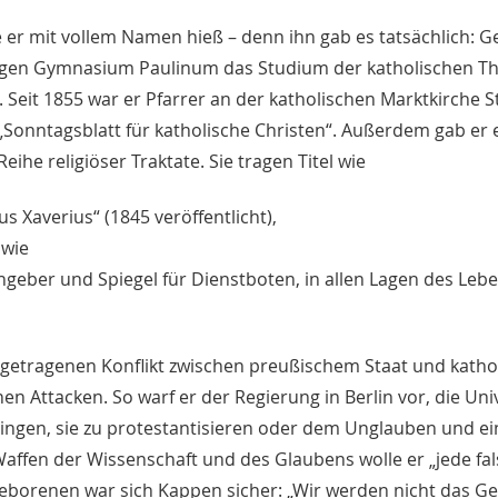
 er mit vollem Namen hieß – denn ihn gab es tatsächlich: 
tigen Gymnasium Paulinum das Studium der katholischen Th
eit 1855 war er Pfarrer an der katholischen Marktkirche St
„Sonntagsblatt für katholische Christen“. Außerdem gab er 
he religiöser Traktate. Sie tragen Titel wie
s Xaverius“ (1845 veröffentlicht),
owie
hgeber und Spiegel für Dienstboten, in allen Lagen des Leb
sgetragenen Konflikt zwischen preußischem Staat und katho
hen Attacken. So warf er der Regierung in Berlin vor, die Uni
bringen, sie zu protestantisieren oder dem Unglauben und ei
Waffen der Wissenschaft und des Glaubens wolle er „jede fa
eborenen war sich Kappen sicher: „Wir werden nicht das Ge