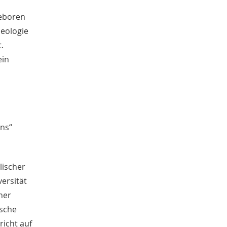
Kathrin Schulte
31
Geboren
Jahreszeiten
31
Christof Spannhoff
eologie
31
Kolonialismus
29
.
Nahrung
27
ein
Brauch
27
Verkehr
26
Zweiter Weltkrieg
25
Weimarer Republik
25
Nachkriegszeit
24
ens“
Magazin für Alltagskultur
23
Dörthe Gruttmann
23
Vortrag
21
Handwerk
20
lischer
Neuzeit
17
versität
Vereine
14
ner
Weltweit
13
lsche
Ausstellung
13
richt auf
Barbara Stambolis
11