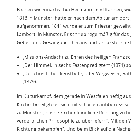
Bleiben wir zunächst bei Hermann Josef Kappen, wie
1818 in Münster, hatte er nach dem Abitur am dor
aufgenommen. 1841 wurde er zum Priester geweiht. S
Lamberti in Münster. Er schrieb regelmäßig für das 
Gebet- und Gesangbuch heraus und verfasste eine Rei
„Missions-Andacht zu Ehren des heiligen Franziscu
„Der Himmel, in sechs Fastenpredigten“ (1871) s
„Der christliche Dienstbote, oder Wegweiser, Rat
(1879).
Im Kulturkampf, dem gerade in Westfalen heftig au
Kirche, beteiligte er sich mit scharfen antiborussisc
zu Münster „in eine kirchenfeindliche Richtung zu 
verderblichen Philosophie zu überliefern“. Mit den 
Richtung bekämpfen“. Und beim Blick auf die Nachg