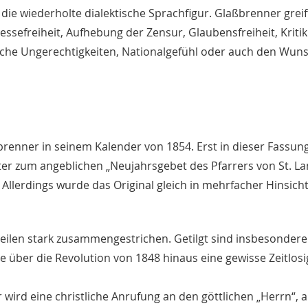
ie wiederholte dialektische Sprachfigur. Glaßbrenner greif
ssefreiheit, Aufhebung der Zensur, Glaubensfreiheit, Kritik
rliche Ungerechtigkeiten, Nationalgefühl oder auch den Wun
brenner in seinem Kalender von 1854. Erst in dieser Fassun
ter zum angeblichen „Neujahrsgebet des Pfarrers von St. La
 Allerdings wurde das Original gleich in mehrfacher Hinsich
eilen stark zusammengestrichen. Getilgt sind insbesondere
e über die Revolution von 1848 hinaus eine gewisse Zeitlosi
rd eine christliche Anrufung an den göttlichen „Herrn“, a