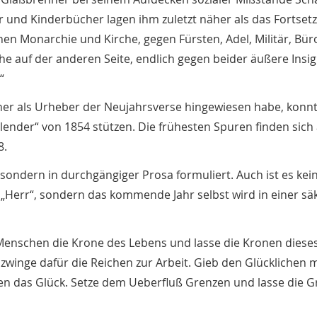
r und Kinderbücher lagen ihm zuletzt näher als das Fortset
onen Monarchie und Kirche, gegen Fürsten, Adel, Militär, Bür
he auf der anderen Seite, endlich gegen beider äußere Insig
“
er als Urheber der Neujahrsverse hingewiesen habe, konnt
lender“ von 1854 stützen. Die frühesten Spuren finden sich
8.
 sondern in durchgängiger Prosa formuliert. Auch ist es kei
ls „Herr“, sondern das kommende Jahr selbst wird in einer sä
 Menschen die Krone des Lebens und lasse die Kronen diese
 zwinge dafür die Reichen zur Arbeit. Gieb den Glücklichen 
 das Glück. Setze dem Ueberfluß Grenzen und lasse die G