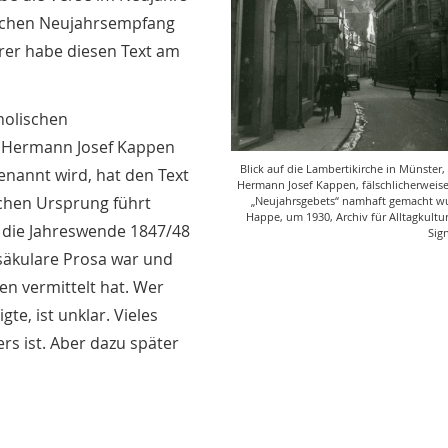
lichen Neujahrsempfang
rrer habe diesen Text am
tholischen
3 Hermann Josef Kappen
Blick auf die Lambertikirche in Münster, 
enannt wird, hat den Text
Hermann Josef Kappen, fälschlicherweise
ichen Ursprung führt
„Neujahrsgebets“ namhaft gemacht wur
Happe, um 1930, Archiv für Alltagkultur
n die Jahreswende 1847/48
Sig
 säkulare Prosa war und
en vermittelt hat. Wer
te, ist unklar. Vieles
rs ist. Aber dazu später