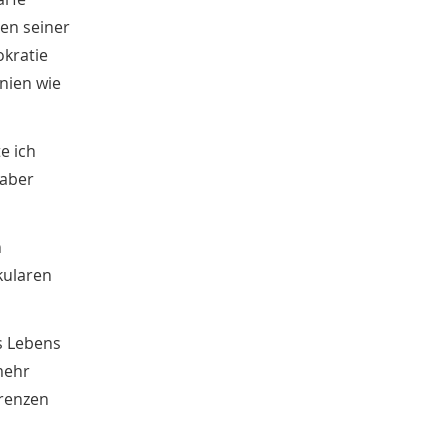
Emil Schoppmann
5
zen seiner
Lutz Volmer
5
Yannick Rüskamp
okratie
5
Ann-Kathrin Holler
5
nien wie
Dörte Hein
5
Karl-Zuhorn-Preis
5
Werbung
e ich
4
Religion
4
 aber
Medienresonanz
4
Nikola Böcker
4
Gisbert Strotdrees
n
4
Christin Fleige
4
kularen
Kathrin Hüing
4
Mareen Averbeck
3
Aleksandra Stojanoska
s Lebens
3
Bernd Hammerschmidt
3
mehr
Anastasia Margariti-Börgel
3
renzen
Annina Hofferberth
3
Anna Vogt
3