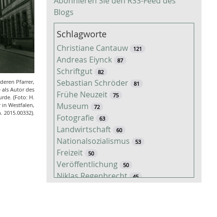
Abonnieren Sie den RSS-Feed des
Blogs
Schlagworte
Christiane Cantauw
121
Andreas Eiynck
87
Schriftgut
82
Sebastian Schröder
deren Pfarrer,
81
 als Autor des
Frühe Neuzeit
75
de. (Foto: H.
Museum
 in Westfalen,
72
n. 2015.00332).
Fotografie
63
Landwirtschaft
60
Nationalsozialismus
53
Freizeit
50
Veröffentlichung
50
Niklas Regenbrecht
45
Kaiserzeit
45
Tiere
38
Timo Luks
37