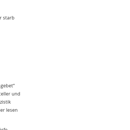
Sachgut
10
Christoph Laue
9
r starb
Bestandsbeschreibungen
9
Marcel Brüntrup
9
Weihnachten
9
Mensch-Tier-Beziehungen
8
Dorothee Jahnke
8
Tagung
8
Erster Weltkrieg
8
Michael Rosenkötter
8
Jürgen Scheffler
8
Peter Herschlein
8
sgebet“
Namenforschung
7
teller und
Elisabeth Timm
7
istik
Wetter
7
er lesen
Familie
6
Bernd Thier
6
Sarah Brünger
6
ärfe