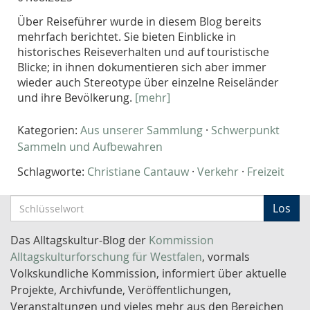
Über Reiseführer wurde in diesem Blog bereits
mehrfach berichtet. Sie bieten Einblicke in
historisches Reiseverhalten und auf touristische
Blicke; in ihnen dokumentieren sich aber immer
wieder auch Stereotype über einzelne Reiseländer
und ihre Bevölkerung.
[mehr]
Kategorien:
Aus unserer Sammlung
·
Schwerpunkt
Sammeln und Aufbewahren
Schlagworte:
Christiane Cantauw
·
Verkehr
·
Freizeit
S
Los
c
h
Das Alltagskultur-Blog der
Kommission
l
Alltagskulturforschung für Westfalen
, vormals
ü
Volkskundliche Kommission, informiert über aktuelle
s
Projekte, Archivfunde, Veröffentlichungen,
s
Veranstaltungen und vieles mehr aus den Bereichen