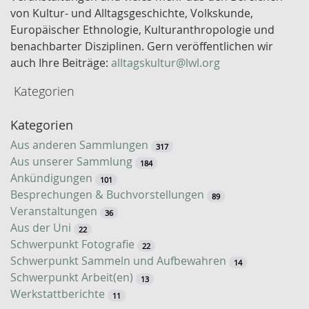
e
von Kultur- und Alltagsgeschichte, Volkskunde,
l
Europäischer Ethnologie, Kulturanthropologie und
w
benachbarter Disziplinen. Gern veröffentlichen wir
o
auch Ihre Beiträge:
alltagskultur@lwl.org
r
Kategorien
t
-
Kategorien
S
u
Aus anderen Sammlungen
317
c
Aus unserer Sammlung
184
h
Ankündigungen
101
e
Besprechungen & Buchvorstellungen
89
Veranstaltungen
36
Aus der Uni
22
Schwerpunkt Fotografie
22
Schwerpunkt Sammeln und Aufbewahren
14
Schwerpunkt Arbeit(en)
13
Werkstattberichte
11