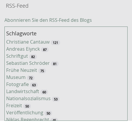
RSS-Feed
Abonnieren Sie den RSS-Feed des Blogs
Schlagworte
Christiane Cantauw
121
Andreas Eiynck
87
Schriftgut
82
Sebastian Schröder
81
Frühe Neuzeit
75
Museum
72
Fotografie
63
Landwirtschaft
60
Nationalsozialismus
53
Freizeit
50
Veröffentlichung
50
Niklas Regenbrecht
45
Kaiserzeit
45