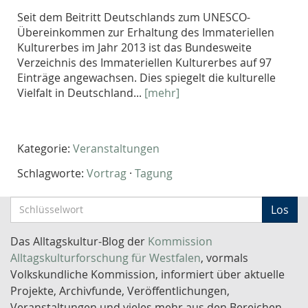
Seit dem Beitritt Deutschlands zum UNESCO-
Übereinkommen zur Erhaltung des Immateriellen
Kulturerbes im Jahr 2013 ist das Bundesweite
Verzeichnis des Immateriellen Kulturerbes auf 97
Einträge angewachsen. Dies spiegelt die kulturelle
Vielfalt in Deutschland...
[mehr]
Kategorie:
Veranstaltungen
Schlagworte:
Vortrag
·
Tagung
S
Los
c
h
Das Alltagskultur-Blog der
Kommission
l
Alltagskulturforschung für Westfalen
, vormals
ü
Volkskundliche Kommission, informiert über aktuelle
s
Projekte, Archivfunde, Veröffentlichungen,
s
Veranstaltungen und vieles mehr aus den Bereichen