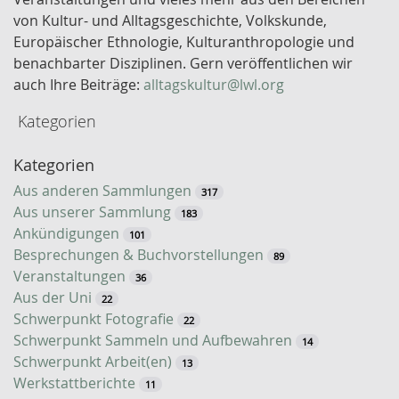
e
von Kultur- und Alltagsgeschichte, Volkskunde,
l
Europäischer Ethnologie, Kulturanthropologie und
w
benachbarter Disziplinen. Gern veröffentlichen wir
o
auch Ihre Beiträge:
alltagskultur@lwl.org
r
Kategorien
t
-
Kategorien
S
u
Aus anderen Sammlungen
317
c
Aus unserer Sammlung
183
h
Ankündigungen
101
e
Besprechungen & Buchvorstellungen
89
Veranstaltungen
36
Aus der Uni
22
Schwerpunkt Fotografie
22
Schwerpunkt Sammeln und Aufbewahren
14
Schwerpunkt Arbeit(en)
13
Werkstattberichte
11