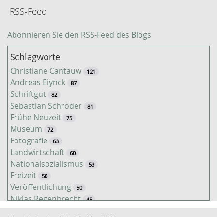
RSS-Feed
Abonnieren Sie den RSS-Feed des Blogs
Schlagworte
Christiane Cantauw
121
Andreas Eiynck
87
Schriftgut
82
Sebastian Schröder
81
Frühe Neuzeit
75
Museum
72
Fotografie
63
Landwirtschaft
60
Nationalsozialismus
53
Freizeit
50
Veröffentlichung
50
Niklas Regenbrecht
45
Kaiserzeit
45