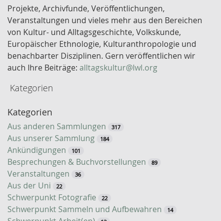
s
Projekte, Archivfunde, Veröffentlichungen,
s
Veranstaltungen und vieles mehr aus den Bereichen
e
von Kultur- und Alltagsgeschichte, Volkskunde,
l
Europäischer Ethnologie, Kulturanthropologie und
w
benachbarter Disziplinen. Gern veröffentlichen wir
o
auch Ihre Beiträge:
alltagskultur@lwl.org
r
Kategorien
t
-
Kategorien
S
u
Aus anderen Sammlungen
317
c
Aus unserer Sammlung
184
h
Ankündigungen
101
e
Besprechungen & Buchvorstellungen
89
Veranstaltungen
36
Aus der Uni
22
Schwerpunkt Fotografie
22
Schwerpunkt Sammeln und Aufbewahren
14
Schwerpunkt Arbeit(en)