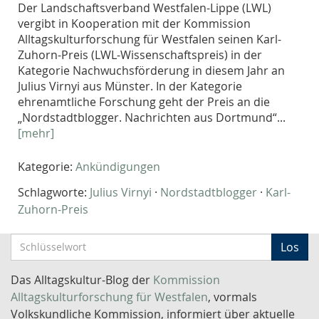
Der Land­schafts­ver­band Westfalen-Lippe (LWL)
vergibt in Kooperation mit der Kommission
Alltagskulturforschung für Westfalen seinen Karl-
Zuhorn-Preis (LWL-Wissenschaftspreis) in der
Kategorie Nachwuchsförderung in die­sem Jahr an
Julius Virnyi aus Münster. In der Kategorie
ehrenamtliche Forschung geht der Preis an die
„Nordstadtblogger. Nachrichten aus Dortmund“...
[mehr]
Kategorie:
Ankündigungen
Schlagworte:
Julius Virnyi
·
Nordstadtblogger
·
Karl-
Zuhorn-Preis
S
Los
c
h
Das Alltagskultur-Blog der
Kommission
l
Alltagskulturforschung für Westfalen
, vormals
ü
Volkskundliche Kommission, informiert über aktuelle