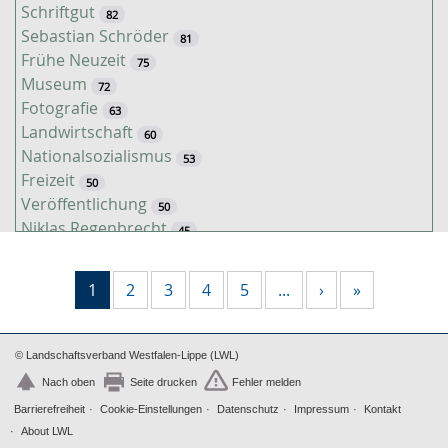
Schriftgut
82
Sebastian Schröder
81
Frühe Neuzeit
75
Museum
72
Fotografie
63
Landwirtschaft
60
Nationalsozialismus
53
Freizeit
50
Veröffentlichung
50
Niklas Regenbrecht
45
Kaiserzeit
45
Tiere
38
1
2
3
4
5
...
›
»
Timo Luks
37
Kathrin Schulte
31
Jahreszeiten
31
© Landschaftsverband Westfalen-Lippe (LWL)
Christof Spannhoff
31
Nach oben
Seite drucken
Fehler melden
Kolonialismus
29
Barrierefreiheit
Cookie-Einstellungen
Datenschutz
Impressum
Kontakt
Brauch
27
About LWL
Nahrung
27