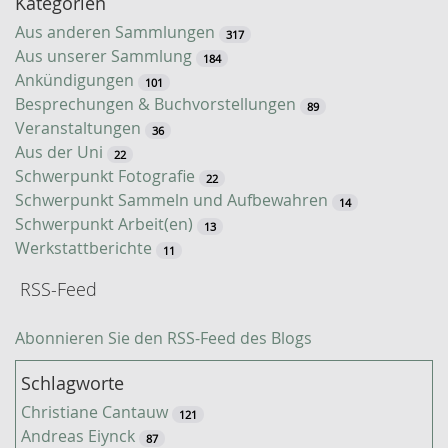
Kategorien
S
u
Aus anderen Sammlungen
317
c
Aus unserer Sammlung
184
h
Ankündigungen
101
e
Besprechungen & Buchvorstellungen
89
Veranstaltungen
36
Aus der Uni
22
Schwerpunkt Fotografie
22
Schwerpunkt Sammeln und Aufbewahren
14
Schwerpunkt Arbeit(en)
13
Werkstattberichte
11
RSS-Feed
Abonnieren Sie den RSS-Feed des Blogs
Schlagworte
Christiane Cantauw
121
Andreas Eiynck
87