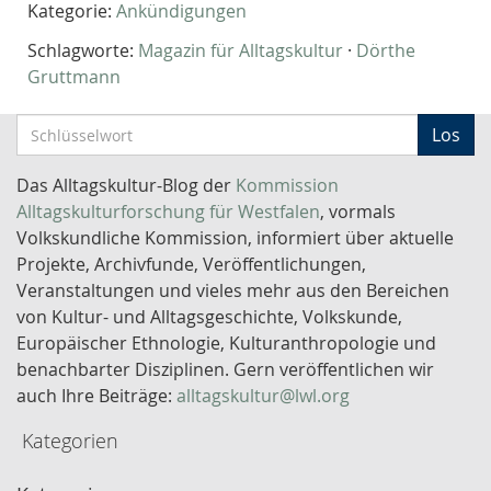
Kategorie:
Ankündigungen
Schlagworte:
Magazin für Alltagskultur
·
Dörthe
Gruttmann
S
Los
c
h
Das Alltagskultur-Blog der
Kommission
l
Alltagskulturforschung für Westfalen
, vormals
ü
Volkskundliche Kommission, informiert über aktuelle
s
Projekte, Archivfunde, Veröffentlichungen,
s
Veranstaltungen und vieles mehr aus den Bereichen
e
von Kultur- und Alltagsgeschichte, Volkskunde,
l
Europäischer Ethnologie, Kulturanthropologie und
w
benachbarter Disziplinen. Gern veröffentlichen wir
o
auch Ihre Beiträge:
alltagskultur@lwl.org
r
Kategorien
t
-