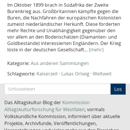
Im Oktober 1899 brach in Südafrika der Zweite
Burenkrieg aus. Großbritannien kämpfte gegen die
Buren, die Nachfahren der europäischen Kolonisten
zumeist niederländischer Herkunft. Diese forderten
mehr Rechte und Unabhängigkeit gegenüber den
vor allem an den Bodenschätzen (Diamanten- und
Goldbestände) interessierten Engländern. Der Krieg
löste in der deutschen Gesellschaft...
[mehr]
Kategorie:
Aus anderen Sammlungen
Schlagworte:
Kaiserzeit
·
Lukas Ortwig
·
Weltweit
S
Los
c
h
Das Alltagskultur-Blog der
Kommission
l
Alltagskulturforschung für Westfalen
, vormals
ü
Volkskundliche Kommission, informiert über aktuelle
s
Projekte, Archivfunde, Veröffentlichungen,
s