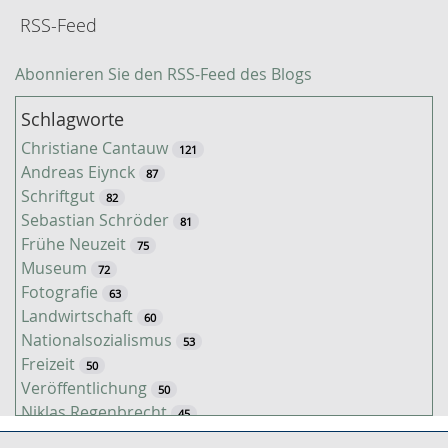
RSS-Feed
Abonnieren Sie den RSS-Feed des Blogs
Schlagworte
Christiane Cantauw
121
Andreas Eiynck
87
Schriftgut
82
Sebastian Schröder
81
Frühe Neuzeit
75
Museum
72
Fotografie
63
Landwirtschaft
60
Nationalsozialismus
53
Freizeit
50
Veröffentlichung
50
Niklas Regenbrecht
45
Kaiserzeit
45