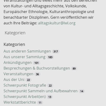
Veranstaltungen und vieles mehr aus den Bereichen
e
von Kultur- und Alltagsgeschichte, Volkskunde,
l
Europäischer Ethnologie, Kulturanthropologie und
w
benachbarter Disziplinen. Gern veröffentlichen wir
o
auch Ihre Beiträge:
alltagskultur@lwl.org
r
Kategorien
t
-
Kategorien
S
u
Aus anderen Sammlungen
317
c
Aus unserer Sammlung
183
h
Ankündigungen
101
e
Besprechungen & Buchvorstellungen
89
Veranstaltungen
36
Aus der Uni
22
Schwerpunkt Fotografie
22
Schwerpunkt Sammeln und Aufbewahren
14
Schwerpunkt Arbeit(en)
13
Werkstattberichte
11