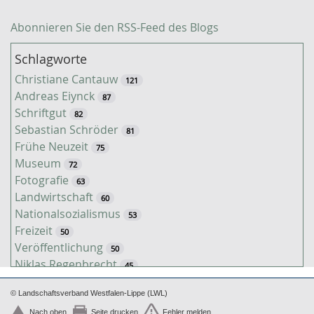
Abonnieren Sie den RSS-Feed des Blogs
Schlagworte
Christiane Cantauw
121
Andreas Eiynck
87
Schriftgut
82
Sebastian Schröder
81
Frühe Neuzeit
75
Museum
72
Fotografie
63
Landwirtschaft
60
Nationalsozialismus
53
Freizeit
50
Veröffentlichung
50
Niklas Regenbrecht
45
Kaiserzeit
45
© Landschaftsverband Westfalen-Lippe (LWL)
Tiere
38
Nach oben
Seite drucken
Fehler melden