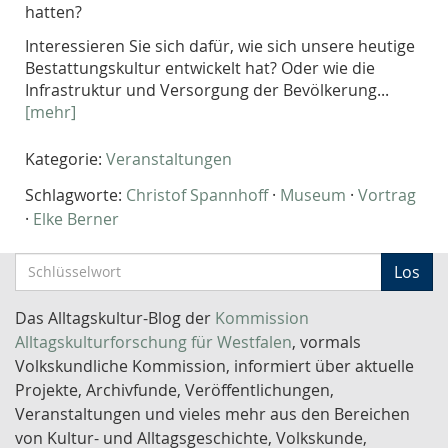
hatten?
Interessieren Sie sich dafür, wie sich unsere heutige
Bestattungskultur entwickelt hat? Oder wie die
Infrastruktur und Versorgung der Bevölkerung...
[mehr]
Kategorie:
Veranstaltungen
Schlagworte:
Christof Spannhoff
·
Museum
·
Vortrag
·
Elke Berner
S
Los
c
h
Das Alltagskultur-Blog der
Kommission
l
Alltagskulturforschung für Westfalen
, vormals
ü
Volkskundliche Kommission, informiert über aktuelle
s
Projekte, Archivfunde, Veröffentlichungen,
s
Veranstaltungen und vieles mehr aus den Bereichen
e
von Kultur- und Alltagsgeschichte, Volkskunde,