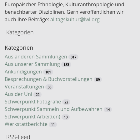
l
Europäischer Ethnologie, Kulturanthropologie und
w
benachbarter Disziplinen. Gern veröffentlichen wir
o
auch Ihre Beiträge:
alltagskultur@lwl.org
r
Kategorien
t
-
Kategorien
S
u
Aus anderen Sammlungen
317
c
Aus unserer Sammlung
183
h
Ankündigungen
101
e
Besprechungen & Buchvorstellungen
89
Veranstaltungen
36
Aus der Uni
22
Schwerpunkt Fotografie
22
Schwerpunkt Sammeln und Aufbewahren
14
Schwerpunkt Arbeit(en)
13
Werkstattberichte
11
RSS-Feed