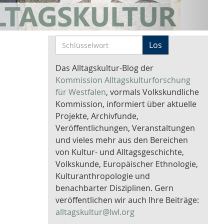
S
Los
c
h
Das Alltagskultur-Blog der
l
Kommission Alltagskulturforschung
ü
für Westfalen
, vormals Volkskundliche
s
Kommission, informiert über aktuelle
s
Projekte, Archivfunde,
e
Veröffentlichungen, Veranstaltungen
l
und vieles mehr aus den Bereichen
w
von Kultur- und Alltagsgeschichte,
o
Volkskunde, Europäischer Ethnologie,
r
Kulturanthropologie und
t
benachbarter Disziplinen. Gern
-
veröffentlichen wir auch Ihre Beiträge:
S
alltagskultur@lwl.org
u