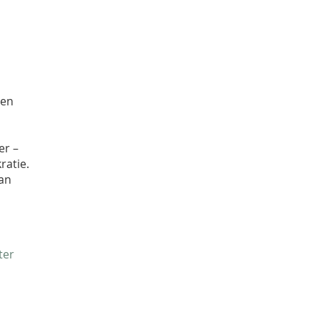
den
er –
ratie.
an
ter