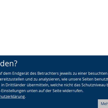
nden?
auf dem Endgerät des Betrachters jeweils zu einer besuchte
ereitzustellen und zu analysieren, wie unsere Seiten benutz
 in Drittländer übermitteln, welche nicht das Schutzniveau 
e-Einstellungen unten auf der Seite widerrufen.
hutzerklärung
.
Meh
Barrierefreiheit
Seite drucken
Fehler melden