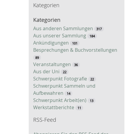
Kategorien
c
h
Kategorien
e
Aus anderen Sammlungen
317
Aus unserer Sammlung
184
Ankündigungen
101
Besprechungen & Buchvorstellungen
89
Veranstaltungen
36
Aus der Uni
22
Schwerpunkt Fotografie
22
Schwerpunkt Sammeln und
Aufbewahren
14
Schwerpunkt Arbeit(en)
13
Werkstattberichte
11
RSS-Feed