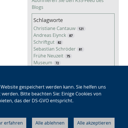
Abonnieren Sie den RSS-Feed des
Blogs
Schlagworte
Christiane Cantauw
121
Andreas Eiynck
87
Schriftgut
82
Sebastian Schröder
81
Frühe Neuzeit
75
Museum
72
Fotografie
63
Landwirtschaft
60
Nationalsozialismus
53
n Website gespeichert werden kann. Sie helfen uns
Veröffentlichung
50
t werden. Bitte beachten Sie: Einige Cookies von
Freizeit
50
bieten, das der DS-GVO entspricht.
Niklas Regenbrecht
45
Kaiserzeit
45
Tiere
38
r erfahren
Alle ablehnen
Alle akzeptieren
Cookie-Einstellungen
Datenschutz
Impressum
Kontakt
About LWL
Timo Luks
37