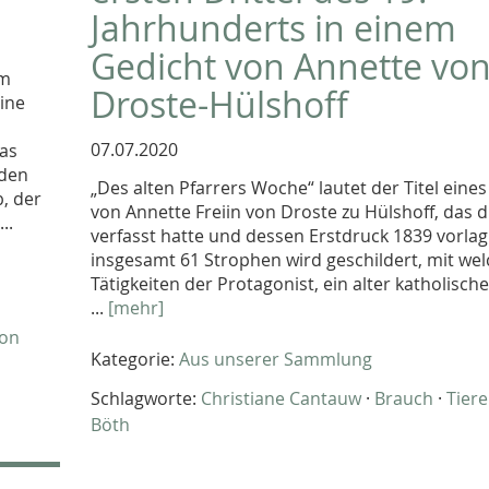
Jahrhunderts in einem
Gedicht von Annette vo
im
Droste-Hülshoff
ine
07.07.2020
Das
nden
„Des alten Pfarrers Woche“ lautet der Titel eine
, der
von Annette Freiin von Droste zu Hülshoff, das 
..
verfasst hatte und dessen Erstdruck 1839 vorlag.
insgesamt 61 Strophen wird geschildert, mit we
Tätigkeiten der Protagonist, ein alter katholische
...
[mehr]
ion
Kategorie:
Aus unserer Sammlung
Schlagworte:
Christiane Cantauw
·
Brauch
·
Tiere
Böth