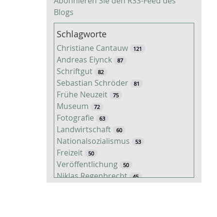
Abonnieren Sie den RSS-Feed des
Blogs
Schlagworte
Christiane Cantauw
121
Andreas Eiynck
87
Schriftgut
82
Sebastian Schröder
81
Frühe Neuzeit
75
Museum
72
Fotografie
63
Landwirtschaft
60
Nationalsozialismus
53
Freizeit
50
Veröffentlichung
50
Niklas Regenbrecht
45
Kaiserzeit
45
Tiere
38
Timo Luks
37