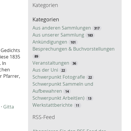
Kategorien
c
h
n
Kategorien
e
Aus anderen Sammlungen
317
Aus unserer Sammlung
183
Ankündigungen
101
Besprechungen & Buchvorstellungen
s Gedichts
diese 1835
89
Veranstaltungen
 In
36
lchen
Aus der Uni
22
r Pfarrer,
Schwerpunkt Fotografie
22
Schwerpunkt Sammeln und
Aufbewahren
14
Schwerpunkt Arbeit(en)
13
Werkstattberichte
11
·
Gitta
RSS-Feed