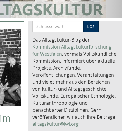
S
Los
c
h
Das Alltagskultur-Blog der
l
Kommission Alltagskulturforschung
ü
für Westfalen
, vormals Volkskundliche
s
Kommission, informiert über aktuelle
s
Projekte, Archivfunde,
e
Veröffentlichungen, Veranstaltungen
l
und vieles mehr aus den Bereichen
w
von Kultur- und Alltagsgeschichte,
o
Volkskunde, Europäischer Ethnologie,
r
Kulturanthropologie und
t
benachbarter Disziplinen. Gern
 im
-
veröffentlichen wir auch Ihre Beiträge:
S
alltagskultur@lwl.org
u