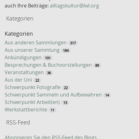
o
auch Ihre Beiträge:
alltagskultur@lwl.org
r
Kategorien
t
-
Kategorien
S
u
Aus anderen Sammlungen
317
c
Aus unserer Sammlung
184
h
Ankündigungen
101
e
Besprechungen & Buchvorstellungen
89
Veranstaltungen
36
Aus der Uni
22
Schwerpunkt Fotografie
22
Schwerpunkt Sammeln und Aufbewahren
14
Schwerpunkt Arbeit(en)
13
Werkstattberichte
11
RSS-Feed
Abonnieren Sie den RSS-Feed des Blogs