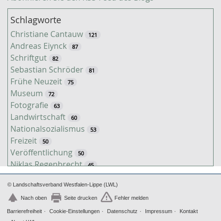
Schlagworte
Christiane Cantauw
121
Andreas Eiynck
87
Schriftgut
82
Sebastian Schröder
81
Frühe Neuzeit
75
Museum
72
Fotografie
63
Landwirtschaft
60
Nationalsozialismus
53
Freizeit
50
Veröffentlichung
50
Niklas Regenbrecht
45
Kaiserzeit
45
© Landschaftsverband Westfalen-Lippe (LWL)
Tiere
38
Timo Luks
Nach oben
Seite drucken
Fehler melden
37
Kathrin Schulte
Barrierefreiheit
Cookie-Einstellungen
Datenschutz
Impressum
Kontakt
31