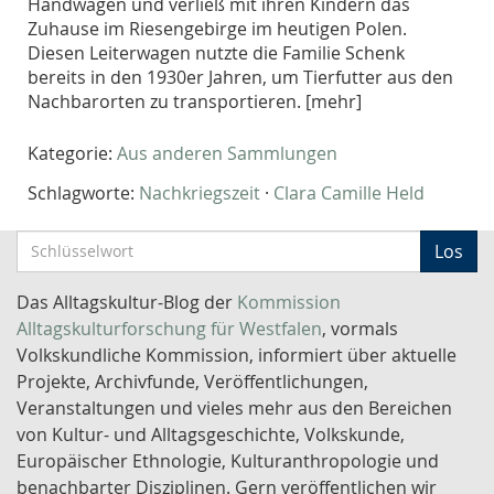
Handwagen und verließ mit ihren Kindern das
Zuhause im Riesengebirge im heutigen Polen.
Diesen Leiterwagen nutzte die Familie Schenk
bereits in den 1930er Jahren, um Tierfutter aus den
Nachbarorten zu transportieren. [mehr]
Kategorie:
Aus anderen Sammlungen
Schlagworte:
Nachkriegszeit
·
Clara Camille Held
S
Los
c
h
Das Alltagskultur-Blog der
Kommission
l
Alltagskulturforschung für Westfalen
, vormals
ü
Volkskundliche Kommission, informiert über aktuelle
s
Projekte, Archivfunde, Veröffentlichungen,
s
Veranstaltungen und vieles mehr aus den Bereichen
e
von Kultur- und Alltagsgeschichte, Volkskunde,
l
Europäischer Ethnologie, Kulturanthropologie und
w
benachbarter Disziplinen. Gern veröffentlichen wir