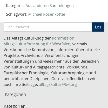
Kategorie:
Aus anderen Sammlungen
Schlagwort:
Michael Rosenkötter
S
Los
c
h
Das Alltagskultur-Blog der
Kommission
l
Alltagskulturforschung für Westfalen
, vormals
ü
Volkskundliche Kommission, informiert über aktuelle
s
Projekte, Archivfunde, Veröffentlichungen,
s
Veranstaltungen und vieles mehr aus den Bereichen
e
von Kultur- und Alltagsgeschichte, Volkskunde,
l
Europäischer Ethnologie, Kulturanthropologie und
w
benachbarter Disziplinen. Gern veröffentlichen wir
o
auch Ihre Beiträge:
alltagskultur@lwl.org
r
Kategorien
t
-
Kategorien
S