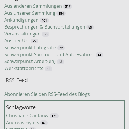
u
Aus anderen Sammlungen
317
c
Aus unserer Sammlung
184
h
Ankündigungen
101
e
Besprechungen & Buchvorstellungen
89
Veranstaltungen
36
Aus der Uni
22
Schwerpunkt Fotografie
22
Schwerpunkt Sammeln und Aufbewahren
14
Schwerpunkt Arbeit(en)
13
Werkstattberichte
11
RSS-Feed
Abonnieren Sie den RSS-Feed des Blogs
Schlagworte
Christiane Cantauw
121
Andreas Eiynck
87