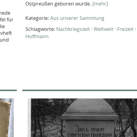
Ostpreußen geboren wurde.
[mehr]
chede
Kategorie:
Aus unserer Sammlung
el für
die
Schlagworte:
Nachkriegszeit
·
Weltweit
·
Freizeit
vheft
Hoffmann
 und