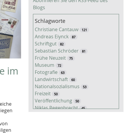
Abonnieren Sie den RSS-Feed des
Blogs
Schlagworte
Christiane Cantauw
121
Andreas Eiynck
87
Schriftgut
82
Sebastian Schröder
81
Frühe Neuzeit
75
Museum
72
se im
Fotografie
63
Landwirtschaft
60
Nationalsozialismus
53
Freizeit
50
Veröffentlichung
50
reiche
Niklas Regenbrecht
45
liegen
Kaiserzeit
45
Tiere
 von
38
Timo Luks
ligen
37