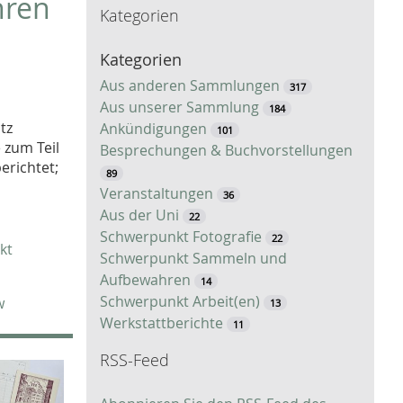
hren
Kategorien
c
h
Kategorien
e
Aus anderen Sammlungen
317
Aus unserer Sammlung
184
tz
Ankündigungen
101
e zum Teil
Besprechungen & Buchvorstellungen
berichtet;
89
Veranstaltungen
36
Aus der Uni
22
Schwerpunkt Fotografie
22
kt
Schwerpunkt Sammeln und
Aufbewahren
14
Schwerpunkt Arbeit(en)
w
13
Werkstattberichte
11
RSS-Feed