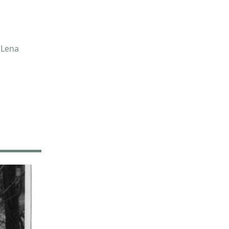
Christof Spannhoff
31
Kathrin Schulte
31
Jahreszeiten
31
Kolonialismus
29
·
Lena
Nahrung
27
Brauch
27
Verkehr
26
Zweiter Weltkrieg
25
Weimarer Republik
25
Nachkriegszeit
24
Magazin für Alltagskultur
23
Dörthe Gruttmann
23
Vortrag
21
Handwerk
20
Neuzeit
17
Vereine
14
Ausstellung
13
Weltweit
13
Barbara Stambolis
11