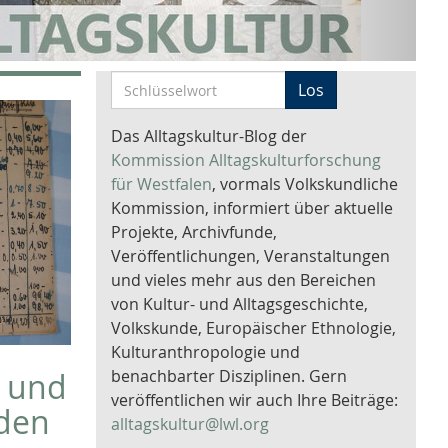
S
Los
c
h
Das Alltagskultur-Blog der
l
Kommission Alltagskulturforschung
ü
für Westfalen
, vormals Volkskundliche
s
Kommission, informiert über aktuelle
s
Projekte, Archivfunde,
e
Veröffentlichungen, Veranstaltungen
l
und vieles mehr aus den Bereichen
w
von Kultur- und Alltagsgeschichte,
o
Volkskunde, Europäischer Ethnologie,
r
Kulturanthropologie und
t
benachbarter Disziplinen. Gern
y und
-
veröffentlichen wir auch Ihre Beiträge:
 den
S
alltagskultur@lwl.org
u