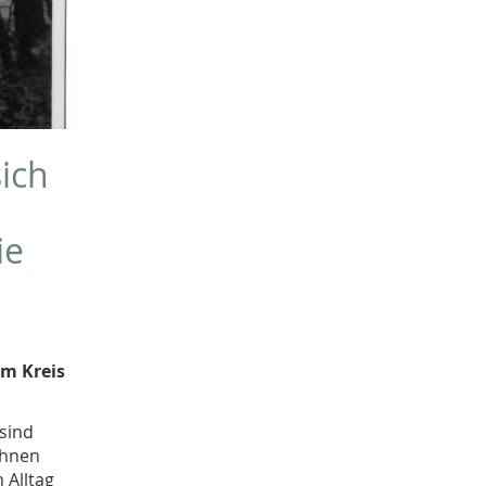
Sachgut
10
Christoph Laue
9
Bestandsbeschreibungen
9
Marcel Brüntrup
9
Weihnachten
9
Jürgen Scheffler
8
ich
Peter Herschlein
8
Mensch-Tier-Beziehungen
8
Dorothee Jahnke
8
ie
Tagung
8
Erster Weltkrieg
8
Michael Rosenkötter
8
Wetter
7
Namenforschung
7
im Kreis
Elisabeth Timm
7
Bernd Thier
6
sind
Sarah Brünger
6
Ihnen
Familie
6
 Alltag