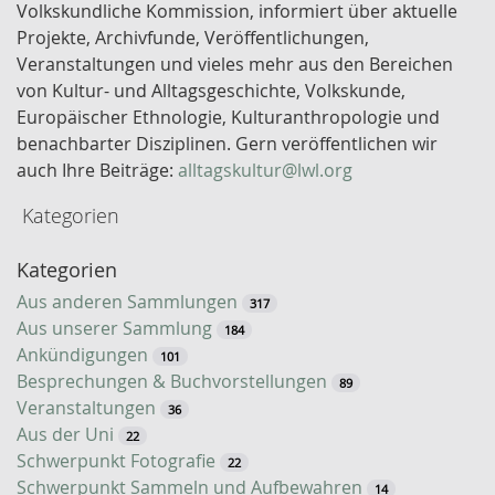
ü
Volkskundliche Kommission, informiert über aktuelle
s
Projekte, Archivfunde, Veröffentlichungen,
s
Veranstaltungen und vieles mehr aus den Bereichen
e
von Kultur- und Alltagsgeschichte, Volkskunde,
l
Europäischer Ethnologie, Kulturanthropologie und
w
benachbarter Disziplinen. Gern veröffentlichen wir
o
auch Ihre Beiträge:
alltagskultur@lwl.org
r
Kategorien
t
-
Kategorien
S
u
Aus anderen Sammlungen
317
c
Aus unserer Sammlung
184
h
Ankündigungen
101
e
Besprechungen & Buchvorstellungen
89
Veranstaltungen
36
Aus der Uni
22
Schwerpunkt Fotografie
22
Schwerpunkt Sammeln und Aufbewahren
14