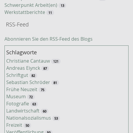
Schwerpunkt Arbeit(en)
13
Werkstattberichte
11
RSS-Feed
Abonnieren Sie den RSS-Feed des Blogs
Schlagworte
Christiane Cantauw
121
Andreas Eiynck
87
Schriftgut
82
Sebastian Schröder
81
Frühe Neuzeit
75
Museum
72
Fotografie
63
Landwirtschaft
60
Nationalsozialismus
53
Freizeit
50
Veröffentlichung
50