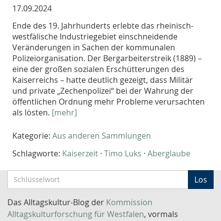
17.09.2024
Ende des 19. Jahrhunderts erlebte das rheinisch-
westfälische Industriegebiet einschneidende
Veränderungen in Sachen der kommunalen
Polizeiorganisation. Der Bergarbeiterstreik (1889) –
eine der großen sozialen Erschütterungen des
Kaiserreichs – hatte deutlich gezeigt, dass Militär
und private „Zechenpolizei“ bei der Wahrung der
öffentlichen Ordnung mehr Probleme verursachten
als lösten.
[mehr]
Kategorie:
Aus anderen Sammlungen
Schlagworte:
Kaiserzeit
·
Timo Luks
·
Aberglaube
S
Los
c
h
Das Alltagskultur-Blog der
Kommission
l
Alltagskulturforschung für Westfalen
, vormals