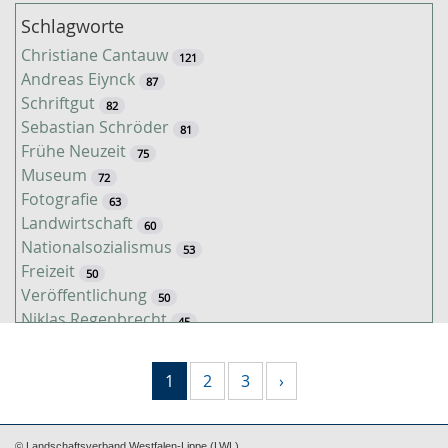
Schlagworte
Christiane Cantauw
121
Andreas Eiynck
87
Schriftgut
82
Sebastian Schröder
81
Frühe Neuzeit
75
Museum
72
Fotografie
63
Landwirtschaft
60
Nationalsozialismus
53
Freizeit
50
Veröffentlichung
50
Niklas Regenbrecht
45
Kaiserzeit
45
Tiere
38
1
2
3
›
Timo Luks
37
Kathrin Schulte
31
Jahreszeiten
31
© Landschaftsverband Westfalen-Lippe (LWL)