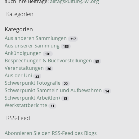
auch Ihre Beiträge:
alltagskultur@lwl.org
r
Kategorien
t
-
Kategorien
S
u
Aus anderen Sammlungen
317
c
Aus unserer Sammlung
183
h
Ankündigungen
101
e
Besprechungen & Buchvorstellungen
89
Veranstaltungen
36
Aus der Uni
22
Schwerpunkt Fotografie
22
Schwerpunkt Sammeln und Aufbewahren
14
Schwerpunkt Arbeit(en)
13
Werkstattberichte
11
RSS-Feed
Abonnieren Sie den RSS-Feed des Blogs