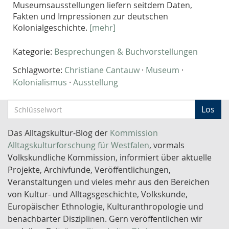
Museumsausstellungen liefern seitdem Daten,
Fakten und Impressionen zur deutschen
Kolonialgeschichte.
[mehr]
Kategorie:
Besprechungen & Buchvorstellungen
Schlagworte:
Christiane Cantauw
·
Museum
·
Kolonialismus
·
Ausstellung
S
Los
c
h
Das Alltagskultur-Blog der
Kommission
l
Alltagskulturforschung für Westfalen
, vormals
ü
Volkskundliche Kommission, informiert über aktuelle
s
Projekte, Archivfunde, Veröffentlichungen,
s
Veranstaltungen und vieles mehr aus den Bereichen
e
von Kultur- und Alltagsgeschichte, Volkskunde,
l
Europäischer Ethnologie, Kulturanthropologie und
w
benachbarter Disziplinen. Gern veröffentlichen wir
o