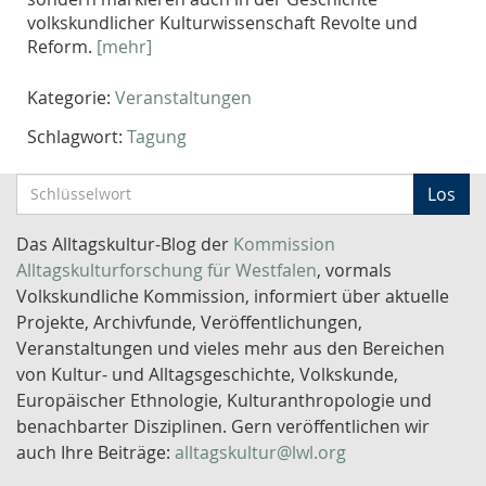
volkskundlicher Kulturwissenschaft Revolte und
Reform.
[mehr]
Kategorie:
Veranstaltungen
Schlagwort:
Tagung
S
Los
c
h
Das Alltagskultur-Blog der
Kommission
l
Alltagskulturforschung für Westfalen
, vormals
ü
Volkskundliche Kommission, informiert über aktuelle
s
Projekte, Archivfunde, Veröffentlichungen,
s
Veranstaltungen und vieles mehr aus den Bereichen
e
von Kultur- und Alltagsgeschichte, Volkskunde,
l
Europäischer Ethnologie, Kulturanthropologie und
w
benachbarter Disziplinen. Gern veröffentlichen wir
o
auch Ihre Beiträge:
alltagskultur@lwl.org
r