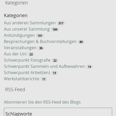
Kategorien
t
-
Kategorien
S
u
Aus anderen Sammlungen
317
c
Aus unserer Sammlung
184
h
Ankündigungen
101
e
Besprechungen & Buchvorstellungen
89
Veranstaltungen
36
Aus der Uni
22
Schwerpunkt Fotografie
22
Schwerpunkt Sammeln und Aufbewahren
14
Schwerpunkt Arbeit(en)
13
Werkstattberichte
11
RSS-Feed
Abonnieren Sie den RSS-Feed des Blogs
Schlagworte