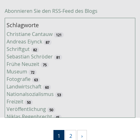
Abonnieren Sie den RSS-Feed des Blogs
Schlagworte
Christiane Cantauw
121
Andreas Eiynck
87
Schriftgut
82
Sebastian Schröder
81
Frühe Neuzeit
75
Museum
72
Fotografie
63
Landwirtschaft
60
Nationalsozialismus
53
Freizeit
50
Veröffentlichung
50
Niklas Regenbrecht
45
Kaiserzeit
45
Tiere
38
1
2
›
Timo Luks
37