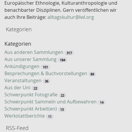
l
Europäischer Ethnologie, Kulturanthropologie und
w
benachbarter Disziplinen. Gern veröffentlichen wir
o
auch Ihre Beiträge:
alltagskultur@lwl.org
r
Kategorien
t
-
Kategorien
S
u
Aus anderen Sammlungen
317
c
Aus unserer Sammlung
184
h
Ankündigungen
101
e
Besprechungen & Buchvorstellungen
89
Veranstaltungen
36
Aus der Uni
22
Schwerpunkt Fotografie
22
Schwerpunkt Sammeln und Aufbewahren
14
Schwerpunkt Arbeit(en)
13
Werkstattberichte
11
RSS-Feed