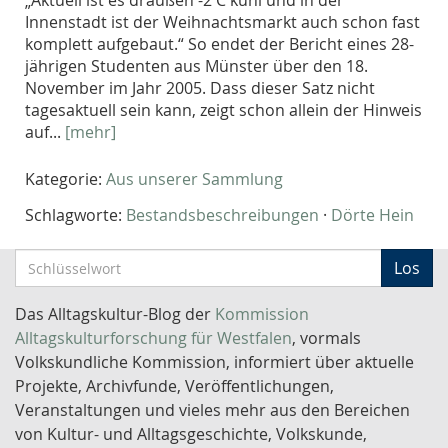
„Aktuell ist es draußen -2 C kühl und in der
Innenstadt ist der Weihnachtsmarkt auch schon fast
komplett aufgebaut.“ So endet der Bericht eines 28-
jährigen Studenten aus Münster über den 18.
November im Jahr 2005. Dass dieser Satz nicht
tagesaktuell sein kann, zeigt schon allein der Hinweis
auf...
[mehr]
Kategorie:
Aus unserer Sammlung
Schlagworte:
Bestandsbeschreibungen
·
Dörte Hein
S
Los
c
h
Das Alltagskultur-Blog der
Kommission
l
Alltagskulturforschung für Westfalen
, vormals
ü
Volkskundliche Kommission, informiert über aktuelle
s
Projekte, Archivfunde, Veröffentlichungen,
s
Veranstaltungen und vieles mehr aus den Bereichen
e
von Kultur- und Alltagsgeschichte, Volkskunde,