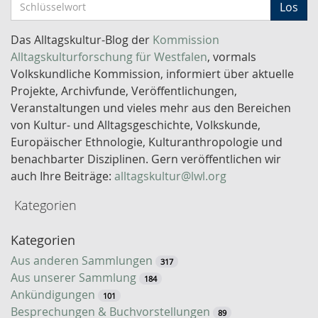
S
Los
c
h
Das Alltagskultur-Blog der
Kommission
l
Alltagskulturforschung für Westfalen
, vormals
ü
Volkskundliche Kommission, informiert über aktuelle
s
Projekte, Archivfunde, Veröffentlichungen,
s
Veranstaltungen und vieles mehr aus den Bereichen
e
von Kultur- und Alltagsgeschichte, Volkskunde,
l
Europäischer Ethnologie, Kulturanthropologie und
w
benachbarter Disziplinen. Gern veröffentlichen wir
o
auch Ihre Beiträge:
alltagskultur@lwl.org
r
Kategorien
t
-
Kategorien
S
u
Aus anderen Sammlungen
317
c
Aus unserer Sammlung
184
h
Ankündigungen
101
e
Besprechungen & Buchvorstellungen
89