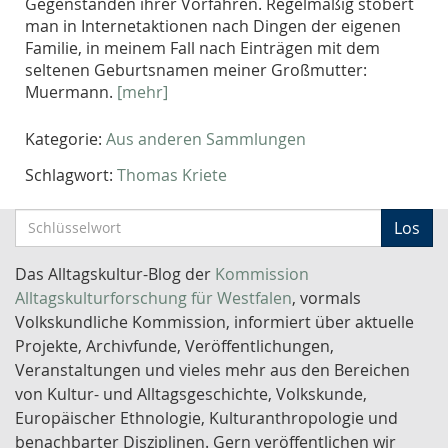
Gegenständen ihrer Vorfahren. Regelmäßig stöbert
man in Internetaktionen nach Dingen der eigenen
Familie, in meinem Fall nach Einträgen mit dem
seltenen Geburtsnamen meiner Großmutter:
Muermann.
[mehr]
Kategorie:
Aus anderen Sammlungen
Schlagwort:
Thomas Kriete
S
Los
c
h
Das Alltagskultur-Blog der
Kommission
l
Alltagskulturforschung für Westfalen
, vormals
ü
Volkskundliche Kommission, informiert über aktuelle
s
Projekte, Archivfunde, Veröffentlichungen,
s
Veranstaltungen und vieles mehr aus den Bereichen
e
von Kultur- und Alltagsgeschichte, Volkskunde,
l
Europäischer Ethnologie, Kulturanthropologie und
w
benachbarter Disziplinen. Gern veröffentlichen wir