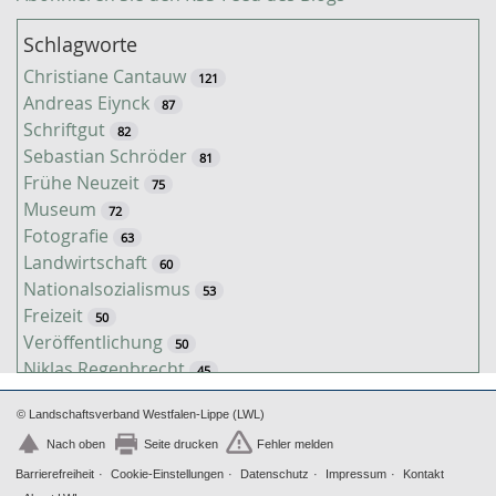
Schlagworte
Christiane Cantauw
121
Andreas Eiynck
87
Schriftgut
82
Sebastian Schröder
81
Frühe Neuzeit
75
Museum
72
Fotografie
63
Landwirtschaft
60
Nationalsozialismus
53
Freizeit
50
Veröffentlichung
50
Niklas Regenbrecht
45
Kaiserzeit
45
© Landschaftsverband Westfalen-Lippe (LWL)
Tiere
38
Timo Luks
Nach oben
Seite drucken
Fehler melden
37
Kathrin Schulte
Barrierefreiheit
Cookie-Einstellungen
Datenschutz
Impressum
Kontakt
31