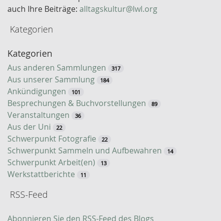
o
auch Ihre Beiträge:
alltagskultur@lwl.org
r
Kategorien
t
-
Kategorien
S
u
Aus anderen Sammlungen
317
c
Aus unserer Sammlung
184
h
Ankündigungen
101
e
Besprechungen & Buchvorstellungen
89
Veranstaltungen
36
Aus der Uni
22
Schwerpunkt Fotografie
22
Schwerpunkt Sammeln und Aufbewahren
14
Schwerpunkt Arbeit(en)
13
Werkstattberichte
11
RSS-Feed
Abonnieren Sie den RSS-Feed des Blogs