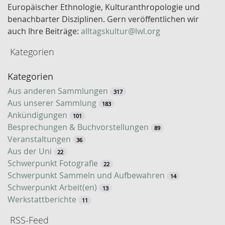
l
Europäischer Ethnologie, Kulturanthropologie und
w
benachbarter Disziplinen. Gern veröffentlichen wir
o
auch Ihre Beiträge:
alltagskultur@lwl.org
r
Kategorien
t
-
Kategorien
S
u
Aus anderen Sammlungen
317
c
Aus unserer Sammlung
183
h
Ankündigungen
101
e
Besprechungen & Buchvorstellungen
89
Veranstaltungen
36
Aus der Uni
22
Schwerpunkt Fotografie
22
Schwerpunkt Sammeln und Aufbewahren
14
Schwerpunkt Arbeit(en)
13
Werkstattberichte
11
RSS-Feed