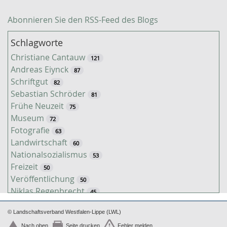
Abonnieren Sie den RSS-Feed des Blogs
Schlagworte
Christiane Cantauw
121
Andreas Eiynck
87
Schriftgut
82
Sebastian Schröder
81
Frühe Neuzeit
75
Museum
72
Fotografie
63
Landwirtschaft
60
Nationalsozialismus
53
Freizeit
50
Veröffentlichung
50
Niklas Regenbrecht
45
Kaiserzeit
45
© Landschaftsverband Westfalen-Lippe (LWL)
Tiere
38
Nach oben
Seite drucken
Fehler melden