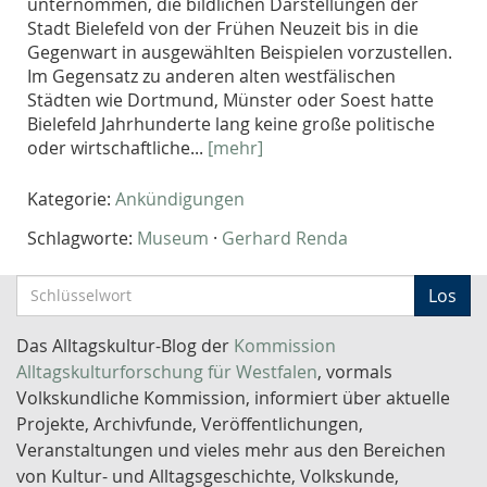
unternommen, die bildlichen Darstellungen der
Stadt Bielefeld von der Frühen Neuzeit bis in die
Gegenwart in ausgewählten Beispielen vorzustellen.
Im Gegensatz zu anderen alten westfälischen
Städten wie Dortmund, Münster oder Soest hatte
Bielefeld Jahrhunderte lang keine große politische
oder wirtschaftliche...
[mehr]
Kategorie:
Ankündigungen
Schlagworte:
Museum
·
Gerhard Renda
S
Los
c
h
Das Alltagskultur-Blog der
Kommission
l
Alltagskulturforschung für Westfalen
, vormals
ü
Volkskundliche Kommission, informiert über aktuelle
s
Projekte, Archivfunde, Veröffentlichungen,
s
Veranstaltungen und vieles mehr aus den Bereichen
e
von Kultur- und Alltagsgeschichte, Volkskunde,