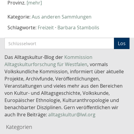
Provinz.
[mehr]
Kategorie:
Aus anderen Sammlungen
Schlagworte:
Freizeit
·
Barbara Stambolis
S
Los
c
h
Das Alltagskultur-Blog der
Kommission
l
Alltagskulturforschung für Westfalen
, vormals
ü
Volkskundliche Kommission, informiert über aktuelle
s
Projekte, Archivfunde, Veröffentlichungen,
s
Veranstaltungen und vieles mehr aus den Bereichen
e
von Kultur- und Alltagsgeschichte, Volkskunde,
l
Europäischer Ethnologie, Kulturanthropologie und
w
benachbarter Disziplinen. Gern veröffentlichen wir
o
auch Ihre Beiträge:
alltagskultur@lwl.org
r
Kategorien
t