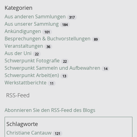
-
Kategorien
S
u
Aus anderen Sammlungen
317
c
Aus unserer Sammlung
184
h
Ankündigungen
101
e
Besprechungen & Buchvorstellungen
89
Veranstaltungen
36
Aus der Uni
22
Schwerpunkt Fotografie
22
Schwerpunkt Sammeln und Aufbewahren
14
Schwerpunkt Arbeit(en)
13
Werkstattberichte
11
RSS-Feed
Abonnieren Sie den RSS-Feed des Blogs
Schlagworte
Christiane Cantauw
121