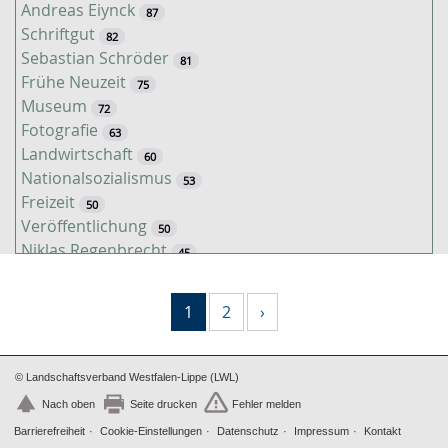
Andreas Eiynck
87
Schriftgut
82
Sebastian Schröder
81
Frühe Neuzeit
75
Museum
72
Fotografie
63
Landwirtschaft
60
Nationalsozialismus
53
Freizeit
50
Veröffentlichung
50
Niklas Regenbrecht
45
Kaiserzeit
45
Tiere
38
1
2
›
Timo Luks
37
Christof Spannhoff
31
Kathrin Schulte
31
© Landschaftsverband Westfalen-Lippe (LWL)
Jahreszeiten
31
Nach oben
Seite drucken
Fehler melden
Kolonialismus
29
Barrierefreiheit
Cookie-Einstellungen
Datenschutz
Impressum
Kontakt
Nahrung
27