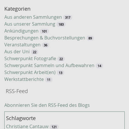
-
Kategorien
S
u
Aus anderen Sammlungen
317
c
Aus unserer Sammlung
183
h
Ankündigungen
101
e
Besprechungen & Buchvorstellungen
89
Veranstaltungen
36
Aus der Uni
22
Schwerpunkt Fotografie
22
Schwerpunkt Sammeln und Aufbewahren
14
Schwerpunkt Arbeit(en)
13
Werkstattberichte
11
RSS-Feed
Abonnieren Sie den RSS-Feed des Blogs
Schlagworte
Christiane Cantauw
121