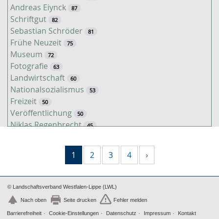
Andreas Eiynck
87
Schriftgut
82
Sebastian Schröder
81
Frühe Neuzeit
75
Museum
72
Fotografie
63
Landwirtschaft
60
Nationalsozialismus
53
Freizeit
50
Veröffentlichung
50
Niklas Regenbrecht
45
Kaiserzeit
45
Tiere
38
1
2
3
4
›
Timo Luks
37
Christof Spannhoff
31
Kathrin Schulte
31
© Landschaftsverband Westfalen-Lippe (LWL)
Jahreszeiten
31
Nach oben
Seite drucken
Fehler melden
Kolonialismus
29
Barrierefreiheit
Cookie-Einstellungen
Datenschutz
Impressum
Kontakt
Nahrung