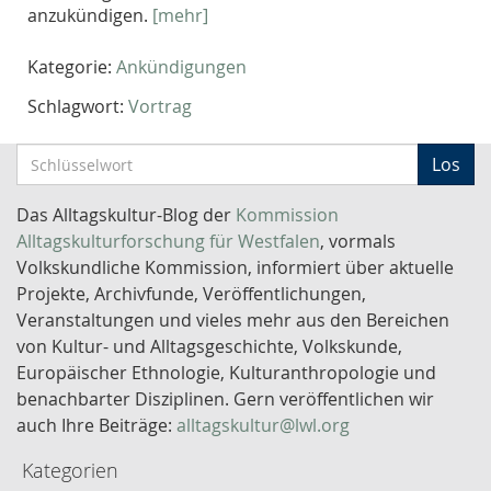
anzukündigen.
[mehr]
Kategorie:
Ankündigungen
Schlagwort:
Vortrag
S
Los
c
h
Das Alltagskultur-Blog der
Kommission
l
Alltagskulturforschung für Westfalen
, vormals
ü
Volkskundliche Kommission, informiert über aktuelle
s
Projekte, Archivfunde, Veröffentlichungen,
s
Veranstaltungen und vieles mehr aus den Bereichen
e
von Kultur- und Alltagsgeschichte, Volkskunde,
l
Europäischer Ethnologie, Kulturanthropologie und
w
benachbarter Disziplinen. Gern veröffentlichen wir
o
auch Ihre Beiträge:
alltagskultur@lwl.org
r
Kategorien
t