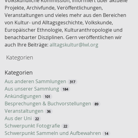
Volkskundliche Kommission, informiert über aktuelle
s
Projekte, Archivfunde, Veröffentlichungen,
s
Veranstaltungen und vieles mehr aus den Bereichen
e
von Kultur- und Alltagsgeschichte, Volkskunde,
l
Europäischer Ethnologie, Kulturanthropologie und
w
benachbarter Disziplinen. Gern veröffentlichen wir
o
auch Ihre Beiträge:
alltagskultur@lwl.org
r
Kategorien
t
-
Kategorien
S
u
Aus anderen Sammlungen
317
c
Aus unserer Sammlung
184
h
Ankündigungen
101
e
Besprechungen & Buchvorstellungen
89
Veranstaltungen
36
Aus der Uni
22
Schwerpunkt Fotografie
22
Schwerpunkt Sammeln und Aufbewahren
14