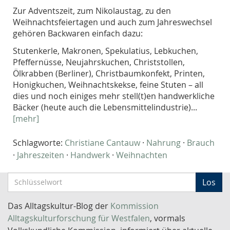
Zur Adventszeit, zum Nikolaustag, zu den
Weihnachtsfeiertagen und auch zum Jahreswechsel
gehören Backwaren einfach dazu:
Stutenkerle, Makronen, Spekulatius, Lebkuchen,
Pfeffernüsse, Neujahrskuchen, Christstollen,
Ölkrabben (Berliner), Christbaumkonfekt, Printen,
Honigkuchen, Weihnachtskekse, feine Stuten – all
dies und noch einiges mehr stell(t)en handwerkliche
Bäcker (heute auch die Lebensmittelindustrie)...
[mehr]
Schlagworte:
Christiane Cantauw
·
Nahrung
·
Brauch
·
Jahreszeiten
·
Handwerk
·
Weihnachten
S
Los
c
h
Das Alltagskultur-Blog der
Kommission
l
Alltagskulturforschung für Westfalen
, vormals
ü