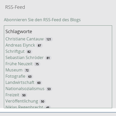
RSS-Feed
Abonnieren Sie den RSS-Feed des Blogs
Schlagworte
Christiane Cantauw
121
Andreas Eiynck
87
Schriftgut
82
Sebastian Schröder
81
Frühe Neuzeit
75
Museum
72
Fotografie
63
Landwirtschaft
60
Nationalsozialismus
53
Freizeit
50
Veröffentlichung
50
Niklas Regenbrecht
45
Kaiserzeit
45