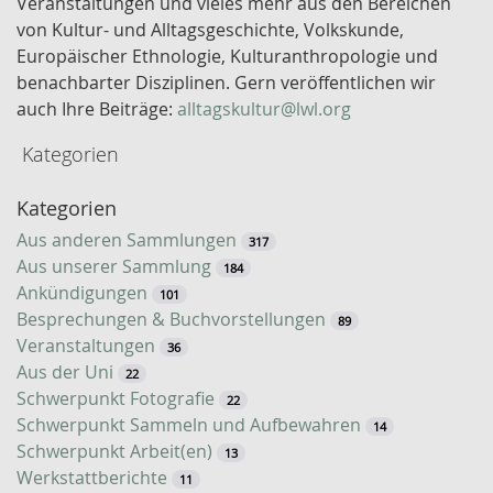
Veranstaltungen und vieles mehr aus den Bereichen
e
von Kultur- und Alltagsgeschichte, Volkskunde,
l
Europäischer Ethnologie, Kulturanthropologie und
w
benachbarter Disziplinen. Gern veröffentlichen wir
o
auch Ihre Beiträge:
alltagskultur@lwl.org
r
Kategorien
t
-
Kategorien
S
u
Aus anderen Sammlungen
317
c
Aus unserer Sammlung
184
h
Ankündigungen
101
e
Besprechungen & Buchvorstellungen
89
Veranstaltungen
36
Aus der Uni
22
Schwerpunkt Fotografie
22
Schwerpunkt Sammeln und Aufbewahren
14
Schwerpunkt Arbeit(en)
13
Werkstattberichte
11