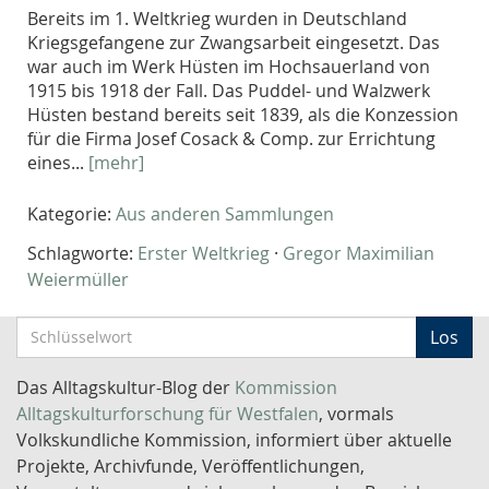
Bereits im 1. Weltkrieg wurden in Deutschland
Kriegsgefangene zur Zwangsarbeit eingesetzt. Das
war auch im Werk Hüsten im Hochsauerland von
1915 bis 1918 der Fall. Das Puddel- und Walzwerk
Hüsten bestand bereits seit 1839, als die Konzession
für die Firma Josef Cosack & Comp. zur Errichtung
eines...
[mehr]
Kategorie:
Aus anderen Sammlungen
Schlagworte:
Erster Weltkrieg
·
Gregor Maximilian
Weiermüller
S
Los
c
h
Das Alltagskultur-Blog der
Kommission
l
Alltagskulturforschung für Westfalen
, vormals
ü
Volkskundliche Kommission, informiert über aktuelle
s
Projekte, Archivfunde, Veröffentlichungen,
s