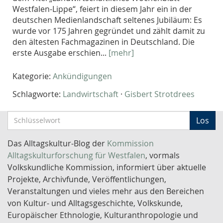
Westfalen-Lippe“, feiert in diesem Jahr ein in der
deutschen Medienlandschaft seltenes Jubiläum: Es
wurde vor 175 Jahren gegründet und zählt damit zu
den ältesten Fachmagazinen in Deutschland. Die
erste Ausgabe erschien...
[mehr]
Kategorie:
Ankündigungen
Schlagworte:
Landwirtschaft
·
Gisbert Strotdrees
S
Los
c
h
Das Alltagskultur-Blog der
Kommission
l
Alltagskulturforschung für Westfalen
, vormals
ü
Volkskundliche Kommission, informiert über aktuelle
s
Projekte, Archivfunde, Veröffentlichungen,
s
Veranstaltungen und vieles mehr aus den Bereichen
e
von Kultur- und Alltagsgeschichte, Volkskunde,
l
Europäischer Ethnologie, Kulturanthropologie und