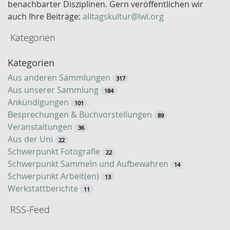
w
benachbarter Disziplinen. Gern veröffentlichen wir
o
auch Ihre Beiträge:
alltagskultur@lwl.org
r
Kategorien
t
-
Kategorien
S
u
Aus anderen Sammlungen
317
c
Aus unserer Sammlung
184
h
Ankündigungen
101
e
Besprechungen & Buchvorstellungen
89
Veranstaltungen
36
Aus der Uni
22
Schwerpunkt Fotografie
22
Schwerpunkt Sammeln und Aufbewahren
14
Schwerpunkt Arbeit(en)
13
Werkstattberichte
11
RSS-Feed