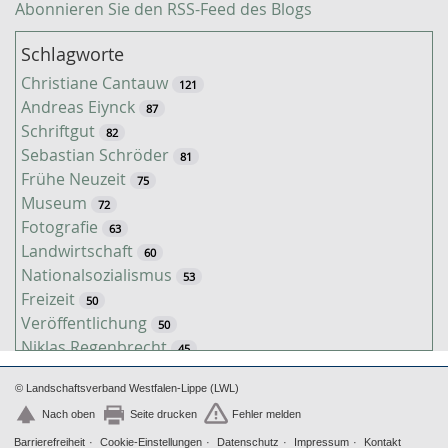
Abonnieren Sie den RSS-Feed des Blogs
Schlagworte
Christiane Cantauw
121
Andreas Eiynck
87
Schriftgut
82
Sebastian Schröder
81
Frühe Neuzeit
75
Museum
72
Fotografie
63
Landwirtschaft
60
Nationalsozialismus
53
Freizeit
50
Veröffentlichung
50
Niklas Regenbrecht
45
Kaiserzeit
45
© Landschaftsverband Westfalen-Lippe (LWL)
Tiere
38
Timo Luks
Nach oben
Seite drucken
Fehler melden
37
Christof Spannhoff
Barrierefreiheit
Cookie-Einstellungen
Datenschutz
Impressum
Kontakt
31