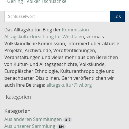
Gerling
·
Volker Tschuschke
S
Los
c
h
Das Alltagskultur-Blog der
Kommission
l
Alltagskulturforschung für Westfalen
, vormals
ü
Volkskundliche Kommission, informiert über aktuelle
s
Projekte, Archivfunde, Veröffentlichungen,
s
Veranstaltungen und vieles mehr aus den Bereichen
e
von Kultur- und Alltagsgeschichte, Volkskunde,
l
Europäischer Ethnologie, Kulturanthropologie und
w
benachbarter Disziplinen. Gern veröffentlichen wir
o
auch Ihre Beiträge:
alltagskultur@lwl.org
r
Kategorien
t
-
Kategorien
S
u
Aus anderen Sammlungen
317
c
Aus unserer Sammlung
184