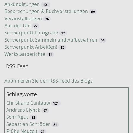
h
Ankündigungen
101
e
Besprechungen & Buchvorstellungen
89
Veranstaltungen
36
Aus der Uni
22
Schwerpunkt Fotografie
22
Schwerpunkt Sammeln und Aufbewahren
14
Schwerpunkt Arbeit(en)
13
Werkstattberichte
11
RSS-Feed
Abonnieren Sie den RSS-Feed des Blogs
Schlagworte
Christiane Cantauw
121
Andreas Eiynck
87
Schriftgut
82
Sebastian Schröder
81
Frühe Neuzeit
75