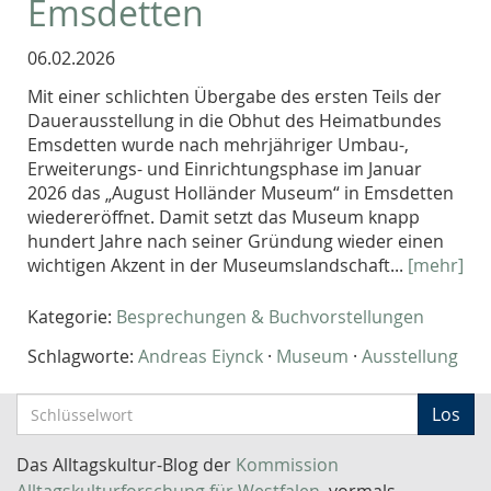
Emsdetten
06.02.2026
Mit einer schlichten Übergabe des ersten Teils der
Dauerausstellung in die Obhut des Heimatbundes
Emsdetten wurde nach mehrjähriger Umbau-,
Erweiterungs- und Einrichtungsphase im Januar
2026 das „August Holländer Museum“ in Emsdetten
wiedereröffnet. Damit setzt das Museum knapp
hundert Jahre nach seiner Gründung wieder einen
wichtigen Akzent in der Museumslandschaft...
[mehr]
Kategorie:
Besprechungen & Buchvorstellungen
Schlagworte:
Andreas Eiynck
·
Museum
·
Ausstellung
S
Los
c
h
Das Alltagskultur-Blog der
Kommission
l