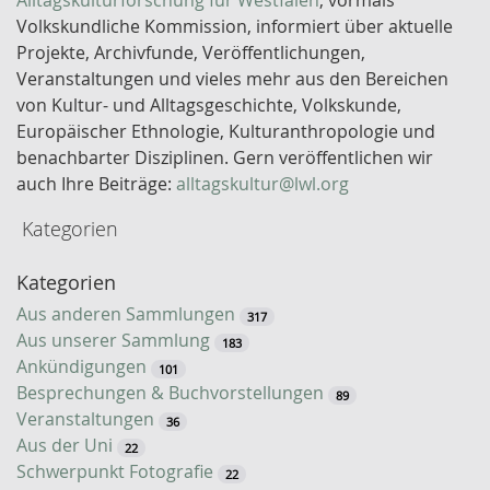
Alltagskulturforschung für Westfalen
, vormals
ü
Volkskundliche Kommission, informiert über aktuelle
s
Projekte, Archivfunde, Veröffentlichungen,
s
Veranstaltungen und vieles mehr aus den Bereichen
e
von Kultur- und Alltagsgeschichte, Volkskunde,
l
Europäischer Ethnologie, Kulturanthropologie und
w
benachbarter Disziplinen. Gern veröffentlichen wir
o
auch Ihre Beiträge:
alltagskultur@lwl.org
r
Kategorien
t
-
Kategorien
S
u
Aus anderen Sammlungen
317
c
Aus unserer Sammlung
183
h
Ankündigungen
101
e
Besprechungen & Buchvorstellungen
89
Veranstaltungen
36
Aus der Uni
22
Schwerpunkt Fotografie
22