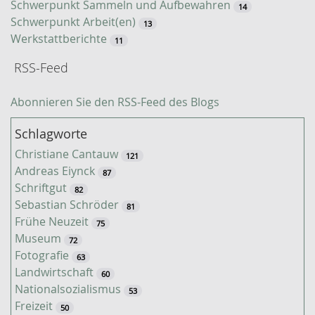
Schwerpunkt Sammeln und Aufbewahren
14
Schwerpunkt Arbeit(en)
13
Werkstattberichte
11
RSS-Feed
Abonnieren Sie den RSS-Feed des Blogs
Schlagworte
Christiane Cantauw
121
Andreas Eiynck
87
Schriftgut
82
Sebastian Schröder
81
Frühe Neuzeit
75
Museum
72
Fotografie
63
Landwirtschaft
60
Nationalsozialismus
53
Freizeit
50