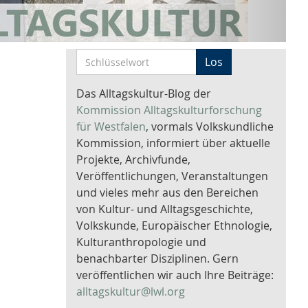
S
Los
c
h
Das Alltagskultur-Blog der
l
Kommission Alltagskulturforschung
ü
für Westfalen
, vormals Volkskundliche
s
Kommission, informiert über aktuelle
s
Projekte, Archivfunde,
e
Veröffentlichungen, Veranstaltungen
l
und vieles mehr aus den Bereichen
w
von Kultur- und Alltagsgeschichte,
o
Volkskunde, Europäischer Ethnologie,
r
Kulturanthropologie und
t
benachbarter Disziplinen. Gern
-
veröffentlichen wir auch Ihre Beiträge:
S
alltagskultur@lwl.org
u