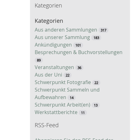
Kategorien
c
h
Kategorien
e
Aus anderen Sammlungen
317
Aus unserer Sammlung
183
Ankündigungen
101
Besprechungen & Buchvorstellungen
89
Veranstaltungen
36
Aus der Uni
22
Schwerpunkt Fotografie
22
Schwerpunkt Sammeln und
Aufbewahren
14
Schwerpunkt Arbeit(en)
13
Werkstattberichte
11
RSS-Feed