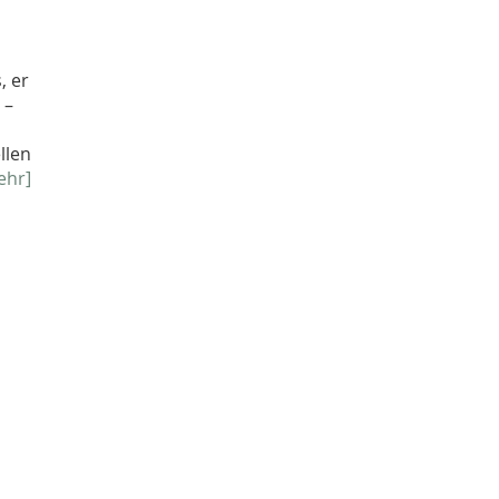
, er
 –
llen
ehr]