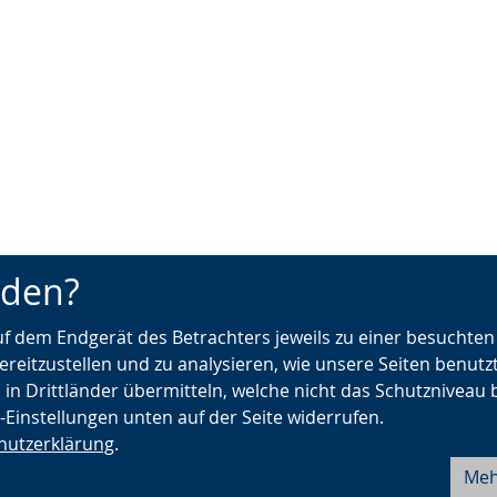
nden?
auf dem Endgerät des Betrachters jeweils zu einer besuchte
ereitzustellen und zu analysieren, wie unsere Seiten benutz
 in Drittländer übermitteln, welche nicht das Schutzniveau 
e-Einstellungen unten auf der Seite widerrufen.
hutzerklärung
.
Meh
Barrierefreiheit
Seite drucken
Fehler melden