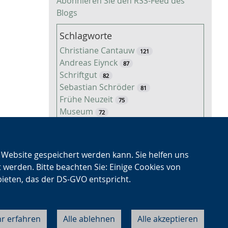
Abonnieren Sie den RSS-Feed des
Blogs
Schlagworte
Christiane Cantauw
121
Andreas Eiynck
87
Schriftgut
82
Sebastian Schröder
81
Frühe Neuzeit
75
Museum
72
Fotografie
63
Landwirtschaft
60
Nationalsozialismus
53
n Website gespeichert werden kann. Sie helfen uns
Freizeit
50
t werden. Bitte beachten Sie: Einige Cookies von
Veröffentlichung
50
bieten, das der DS-GVO entspricht.
Niklas Regenbrecht
45
Kaiserzeit
45
Tiere
38
r erfahren
Alle ablehnen
Alle akzeptieren
Cookie-Einstellungen
Datenschutz
Impressum
Kontakt
About LWL
Timo Luks
37