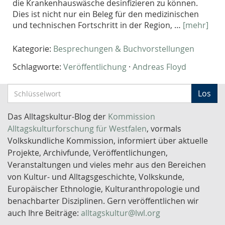
die Krankenhauswäsche desinfizieren zu können.
Dies ist nicht nur ein Beleg für den medizinischen
und technischen Fortschritt in der Region, …
[mehr]
Kategorie:
Besprechungen & Buchvorstellungen
Schlagworte:
Veröffentlichung
·
Andreas Floyd
S
Los
c
h
Das Alltagskultur-Blog der
Kommission
l
Alltagskulturforschung für Westfalen
, vormals
ü
Volkskundliche Kommission, informiert über aktuelle
s
Projekte, Archivfunde, Veröffentlichungen,
s
Veranstaltungen und vieles mehr aus den Bereichen
e
von Kultur- und Alltagsgeschichte, Volkskunde,
l
Europäischer Ethnologie, Kulturanthropologie und
w
benachbarter Disziplinen. Gern veröffentlichen wir
o
auch Ihre Beiträge:
alltagskultur@lwl.org
r