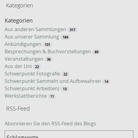
Kategorien
t
-
Kategorien
S
u
Aus anderen Sammlungen
317
c
Aus unserer Sammlung
184
h
Ankündigungen
101
e
Besprechungen & Buchvorstellungen
89
Veranstaltungen
36
Aus der Uni
22
Schwerpunkt Fotografie
22
Schwerpunkt Sammeln und Aufbewahren
14
Schwerpunkt Arbeit(en)
13
Werkstattberichte
11
RSS-Feed
Abonnieren Sie den RSS-Feed des Blogs
Schlagworte