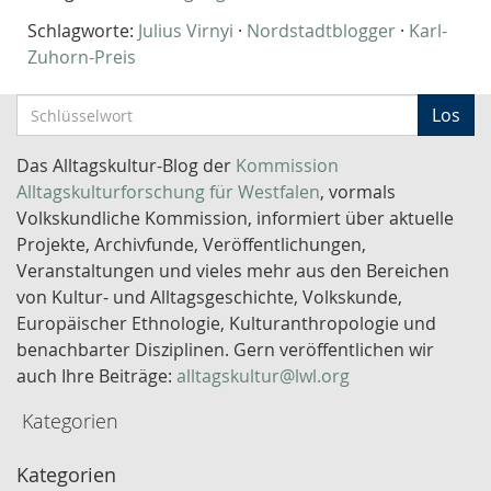
Schlagworte:
Julius Virnyi
·
Nordstadtblogger
·
Karl-
Zuhorn-Preis
S
Los
c
h
Das Alltagskultur-Blog der
Kommission
l
Alltagskulturforschung für Westfalen
, vormals
ü
Volkskundliche Kommission, informiert über aktuelle
s
Projekte, Archivfunde, Veröffentlichungen,
s
Veranstaltungen und vieles mehr aus den Bereichen
e
von Kultur- und Alltagsgeschichte, Volkskunde,
l
Europäischer Ethnologie, Kulturanthropologie und
w
benachbarter Disziplinen. Gern veröffentlichen wir
o
auch Ihre Beiträge:
alltagskultur@lwl.org
r
Kategorien
t
-
Kategorien
S