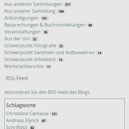
u
Aus anderen Sammlungen
317
c
Aus unserer Sammlung
184
h
Ankündigungen
101
e
Besprechungen & Buchvorstellungen
89
Veranstaltungen
36
Aus der Uni
22
Schwerpunkt Fotografie
22
Schwerpunkt Sammeln und Aufbewahren
14
Schwerpunkt Arbeit(en)
13
Werkstattberichte
11
RSS-Feed
Abonnieren Sie den RSS-Feed des Blogs
Schlagworte
Christiane Cantauw
121
Andreas Eiynck
87
Schriftgut
82