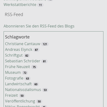
Werkstattberichte
11
RSS-Feed
Abonnieren Sie den RSS-Feed des Blogs
Schlagworte
Christiane Cantauw
121
Andreas Eiynck
87
Schriftgut
82
Sebastian Schröder
81
Frühe Neuzeit
75
Museum
72
Fotografie
63
Landwirtschaft
60
Nationalsozialismus
53
Freizeit
50
Veröffentlichung
50
Niklas Regenbrecht