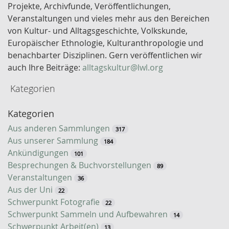
s
Projekte, Archivfunde, Veröffentlichungen,
s
Veranstaltungen und vieles mehr aus den Bereichen
e
von Kultur- und Alltagsgeschichte, Volkskunde,
l
Europäischer Ethnologie, Kulturanthropologie und
w
benachbarter Disziplinen. Gern veröffentlichen wir
o
auch Ihre Beiträge:
alltagskultur@lwl.org
r
Kategorien
t
-
Kategorien
S
u
Aus anderen Sammlungen
317
c
Aus unserer Sammlung
184
h
Ankündigungen
101
e
Besprechungen & Buchvorstellungen
89
Veranstaltungen
36
Aus der Uni
22
Schwerpunkt Fotografie
22
Schwerpunkt Sammeln und Aufbewahren
14
Schwerpunkt Arbeit(en)
13