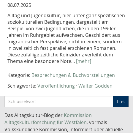
08.07.2025
Alltag und Jugendkultur, hier unter ganz spezifischen
soziokulturellen Bedingungen, dargestellt am
Beispiel von zwei Jugendlichen, die in den 1990er
Jahren im Ruhrgebiet aufwachsen. Geschildert aus
migrantischer Perspektive, nicht in einem, sondern
in zwei zeitlich fast parallel erschienen Romanen.
Diese zufällige zeitliche Koinzidenz verleiht dem
Thema eine besondere Note...
[mehr]
Kategorie:
Besprechungen & Buchvorstellungen
Schlagworte:
Veröffentlichung
·
Walter Gödden
S
Los
c
h
Das Alltagskultur-Blog der
Kommission
l
Alltagskulturforschung für Westfalen
, vormals
ü
Volkskundliche Kommission, informiert über aktuelle