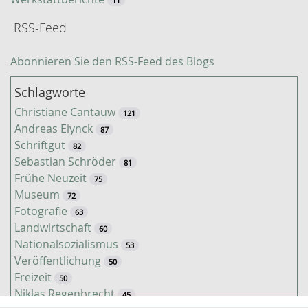
11
RSS-Feed
Abonnieren Sie den RSS-Feed des Blogs
Schlagworte
Christiane Cantauw
121
Andreas Eiynck
87
Schriftgut
82
Sebastian Schröder
81
Frühe Neuzeit
75
Museum
72
Fotografie
63
Landwirtschaft
60
Nationalsozialismus
53
Veröffentlichung
50
Freizeit
50
Niklas Regenbrecht
45