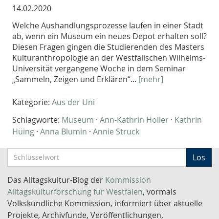
14.02.2020
Welche Aushandlungsprozesse laufen in einer Stadt
ab, wenn ein Museum ein neues Depot erhalten soll?
Diesen Fragen gingen die Studierenden des Masters
Kulturanthropologie an der Westfälischen Wilhelms-
Universität vergangene Woche in dem Seminar
„Sammeln, Zeigen und Erklären“...
[mehr]
Kategorie:
Aus der Uni
Schlagworte:
Museum
·
Ann-Kathrin Holler
·
Kathrin
Hüing
·
Anna Blumin
·
Annie Struck
S
Los
c
h
Das Alltagskultur-Blog der
Kommission
l
Alltagskulturforschung für Westfalen
, vormals
ü
Volkskundliche Kommission, informiert über aktuelle
s
Projekte, Archivfunde, Veröffentlichungen,