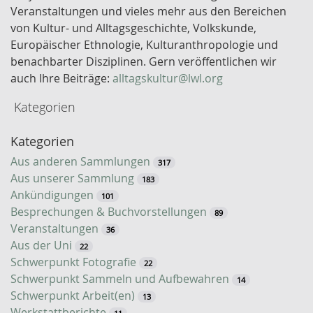
s
Veranstaltungen und vieles mehr aus den Bereichen
e
von Kultur- und Alltagsgeschichte, Volkskunde,
l
Europäischer Ethnologie, Kulturanthropologie und
w
benachbarter Disziplinen. Gern veröffentlichen wir
o
auch Ihre Beiträge:
alltagskultur@lwl.org
r
Kategorien
t
-
Kategorien
S
u
Aus anderen Sammlungen
317
c
Aus unserer Sammlung
183
h
Ankündigungen
101
e
Besprechungen & Buchvorstellungen
89
Veranstaltungen
36
Aus der Uni
22
Schwerpunkt Fotografie
22
Schwerpunkt Sammeln und Aufbewahren
14
Schwerpunkt Arbeit(en)
13
Werkstattberichte