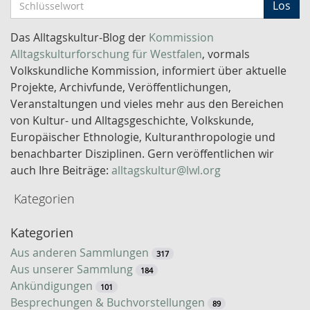
S
Los
c
h
Das Alltagskultur-Blog der
Kommission
l
Alltagskulturforschung für Westfalen
, vormals
ü
Volkskundliche Kommission, informiert über aktuelle
s
Projekte, Archivfunde, Veröffentlichungen,
s
Veranstaltungen und vieles mehr aus den Bereichen
e
von Kultur- und Alltagsgeschichte, Volkskunde,
l
Europäischer Ethnologie, Kulturanthropologie und
w
benachbarter Disziplinen. Gern veröffentlichen wir
o
auch Ihre Beiträge:
alltagskultur@lwl.org
r
Kategorien
t
-
Kategorien
S
u
Aus anderen Sammlungen
317
c
Aus unserer Sammlung
184
h
Ankündigungen
101
e
Besprechungen & Buchvorstellungen
89