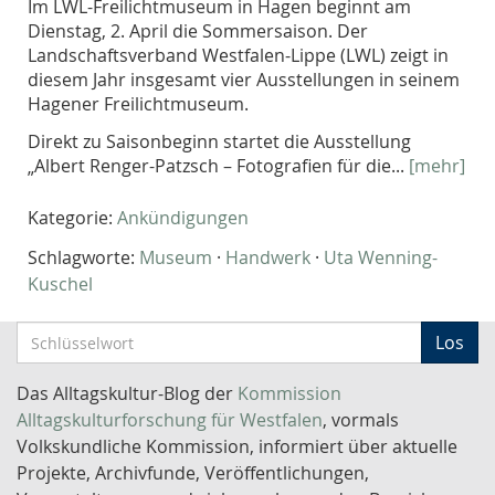
Im LWL-Frei­lichtmuseum in Hagen be­ginnt am
Dienstag, 2. April die Sommersaison. Der
Landschafts­verband Westfalen-Lippe (LWL) zeigt in
diesem Jahr insgesamt vier Ausstellungen in seinem
Hagener Freilichtmuseum.
Direkt zu Saisonbeginn startet die Ausstellung
„Albert Renger-Patzsch – Fotografien für die...
[mehr]
Kategorie:
Ankündigungen
Schlagworte:
Museum
·
Handwerk
·
Uta Wenning-
Kuschel
S
Los
c
h
Das Alltagskultur-Blog der
Kommission
l
Alltagskulturforschung für Westfalen
, vormals
ü
Volkskundliche Kommission, informiert über aktuelle
s
Projekte, Archivfunde, Veröffentlichungen,
s