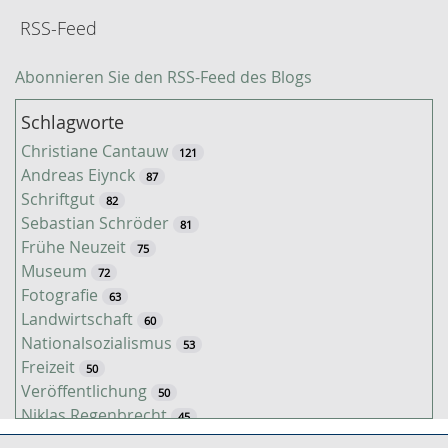
RSS-Feed
Abonnieren Sie den RSS-Feed des Blogs
Schlagworte
Christiane Cantauw
121
Andreas Eiynck
87
Schriftgut
82
Sebastian Schröder
81
Frühe Neuzeit
75
Museum
72
Fotografie
63
Landwirtschaft
60
Nationalsozialismus
53
Freizeit
50
Veröffentlichung
50
Niklas Regenbrecht
45
Kaiserzeit
45