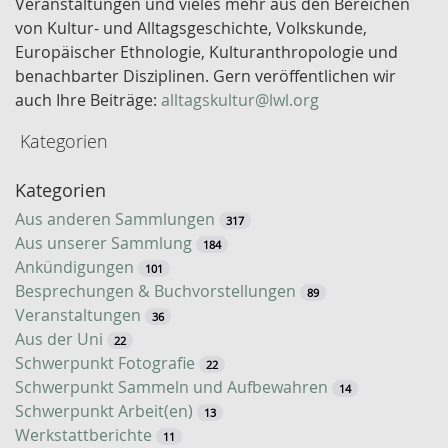
Veranstaltungen und vieles mehr aus den Bereichen
e
von Kultur- und Alltagsgeschichte, Volkskunde,
l
Europäischer Ethnologie, Kulturanthropologie und
w
benachbarter Disziplinen. Gern veröffentlichen wir
o
auch Ihre Beiträge:
alltagskultur@lwl.org
r
Kategorien
t
-
Kategorien
S
u
Aus anderen Sammlungen
317
c
Aus unserer Sammlung
184
h
Ankündigungen
101
e
Besprechungen & Buchvorstellungen
89
Veranstaltungen
36
Aus der Uni
22
Schwerpunkt Fotografie
22
Schwerpunkt Sammeln und Aufbewahren
14
Schwerpunkt Arbeit(en)
13
Werkstattberichte
11