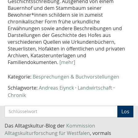
Geschichtsschreibung. Ausgehend von einem
Bauernhof und dem Stammbaum seiner
Bewohner*innen schildern sie in zumeist
chronikalischer Form frühe urkundliche
Erwähnungen sowie andere Beschreibungen und
Darstellungen der Geschichte des Hofes aus
verschiedenen Quellen wie Urkundenbüchern,
Steuerlisten, Hofakten in öffentlichen und privaten
Archiven, Katasterunterlagen und
Familiendokumenten.
[mehr]
Kategorie:
Besprechungen & Buchvorstellungen
Schlagworte:
Andreas Eiynck
·
Landwirtschaft
·
Chronik
S
Los
c
h
Das Alltagskultur-Blog der
Kommission
l
Alltagskulturforschung für Westfalen
, vormals