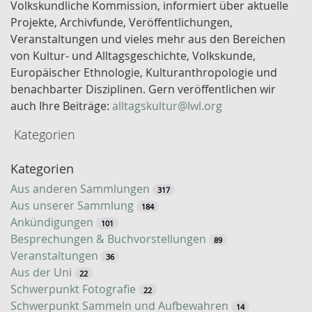
ü
Volkskundliche Kommission, informiert über aktuelle
s
Projekte, Archivfunde, Veröffentlichungen,
s
Veranstaltungen und vieles mehr aus den Bereichen
e
von Kultur- und Alltagsgeschichte, Volkskunde,
l
Europäischer Ethnologie, Kulturanthropologie und
w
benachbarter Disziplinen. Gern veröffentlichen wir
o
auch Ihre Beiträge:
alltagskultur@lwl.org
r
Kategorien
t
-
Kategorien
S
u
Aus anderen Sammlungen
317
c
Aus unserer Sammlung
184
h
Ankündigungen
101
e
Besprechungen & Buchvorstellungen
89
Veranstaltungen
36
Aus der Uni
22
Schwerpunkt Fotografie
22
Schwerpunkt Sammeln und Aufbewahren
14