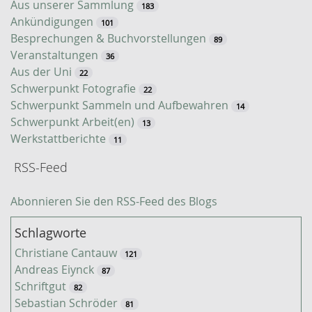
c
Aus unserer Sammlung
183
h
Ankündigungen
101
e
Besprechungen & Buchvorstellungen
89
Veranstaltungen
36
Aus der Uni
22
Schwerpunkt Fotografie
22
Schwerpunkt Sammeln und Aufbewahren
14
Schwerpunkt Arbeit(en)
13
Werkstattberichte
11
RSS-Feed
Abonnieren Sie den RSS-Feed des Blogs
Schlagworte
Christiane Cantauw
121
Andreas Eiynck
87
Schriftgut
82
Sebastian Schröder
81