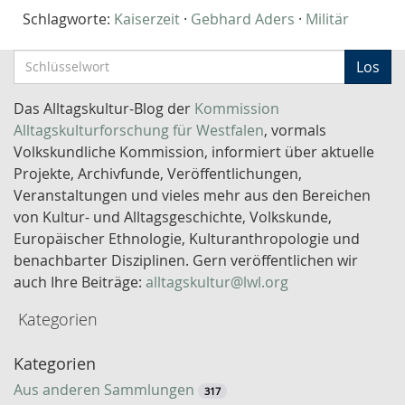
Schlagworte:
Kaiserzeit
·
Gebhard Aders
·
Militär
S
Los
c
h
Das Alltagskultur-Blog der
Kommission
l
Alltagskulturforschung für Westfalen
, vormals
ü
Volkskundliche Kommission, informiert über aktuelle
s
Projekte, Archivfunde, Veröffentlichungen,
s
Veranstaltungen und vieles mehr aus den Bereichen
e
von Kultur- und Alltagsgeschichte, Volkskunde,
l
Europäischer Ethnologie, Kulturanthropologie und
w
benachbarter Disziplinen. Gern veröffentlichen wir
o
auch Ihre Beiträge:
alltagskultur@lwl.org
r
Kategorien
t
-
Kategorien
S
u
Aus anderen Sammlungen
317