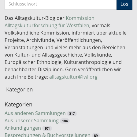
S
Los
c
h
Das Alltagskultur-Blog der
Kommission
l
Alltagskulturforschung für Westfalen
, vormals
ü
Volkskundliche Kommission, informiert über aktuelle
s
Projekte, Archivfunde, Veröffentlichungen,
s
Veranstaltungen und vieles mehr aus den Bereichen
e
von Kultur- und Alltagsgeschichte, Volkskunde,
l
Europäischer Ethnologie, Kulturanthropologie und
w
benachbarter Disziplinen. Gern veröffentlichen wir
o
auch Ihre Beiträge:
alltagskultur@lwl.org
r
Kategorien
t
-
Kategorien
S
u
Aus anderen Sammlungen
317
c
Aus unserer Sammlung
184
h
Ankündigungen
101
e
Besprechungen & Buchvorstellungen
89