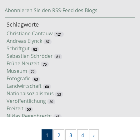
Abonnieren Sie den RSS-Feed des Blogs
Schlagworte
Christiane Cantauw
121
Andreas Eiynck
87
Schriftgut
82
Sebastian Schröder
81
Frühe Neuzeit
75
Museum
72
Fotografie
63
Landwirtschaft
60
Nationalsozialismus
53
Veröffentlichung
50
Freizeit
50
Niklas Regenbrecht
45
Kaiserzeit
45
Tiere
38
1
2
3
4
›
Timo Luks
37