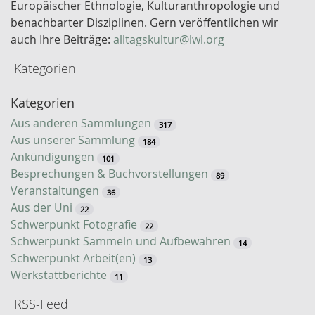
l
Europäischer Ethnologie, Kulturanthropologie und
w
benachbarter Disziplinen. Gern veröffentlichen wir
o
auch Ihre Beiträge:
alltagskultur@lwl.org
r
Kategorien
t
-
Kategorien
S
u
Aus anderen Sammlungen
317
c
Aus unserer Sammlung
184
h
Ankündigungen
101
e
Besprechungen & Buchvorstellungen
89
Veranstaltungen
36
Aus der Uni
22
Schwerpunkt Fotografie
22
Schwerpunkt Sammeln und Aufbewahren
14
Schwerpunkt Arbeit(en)
13
Werkstattberichte
11
RSS-Feed