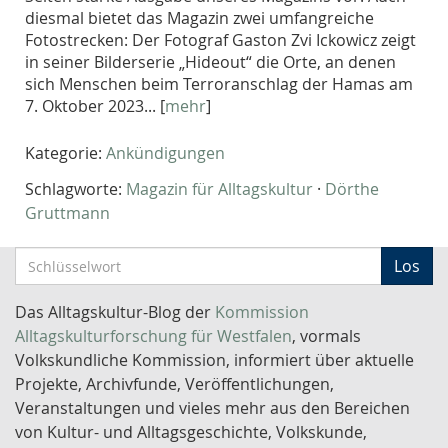
diesmal bietet das Magazin zwei umfangreiche
Fotostrecken: Der Fotograf Gaston Zvi Ickowicz zeigt
in seiner Bilderserie „Hideout“ die Orte, an denen
sich Menschen beim Terroranschlag der Hamas am
7. Oktober 2023... [
mehr
]
Kategorie:
Ankündigungen
Schlagworte:
Magazin für Alltagskultur
·
Dörthe
Gruttmann
S
Los
c
h
Das Alltagskultur-Blog der
Kommission
l
Alltagskulturforschung für Westfalen
, vormals
ü
Volkskundliche Kommission, informiert über aktuelle
s
Projekte, Archivfunde, Veröffentlichungen,
s
Veranstaltungen und vieles mehr aus den Bereichen
e
von Kultur- und Alltagsgeschichte, Volkskunde,