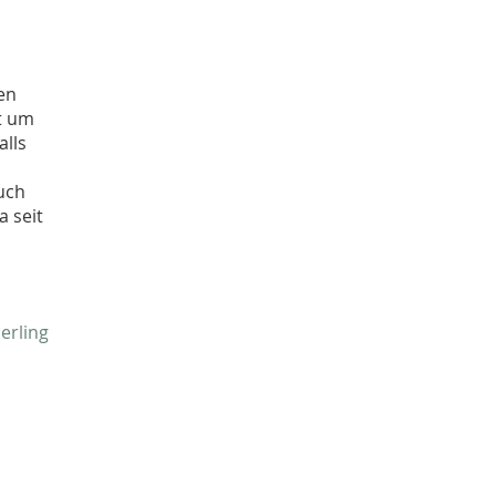
en
t um
alls
uch
a seit
erling