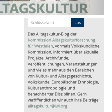
S
Los
c
h
Das Alltagskultur-Blog der
l
Kommission Alltagskulturforschung
ü
für Westfalen
, vormals Volkskundliche
s
Kommission, informiert über aktuelle
s
Projekte, Archivfunde,
e
Veröffentlichungen, Veranstaltungen
l
und vieles mehr aus den Bereichen
w
von Kultur- und Alltagsgeschichte,
o
Volkskunde, Europäischer Ethnologie,
r
Kulturanthropologie und
t
benachbarter Disziplinen. Gern
-
veröffentlichen wir auch Ihre Beiträge:
S
alltagskultur@lwl.org
u