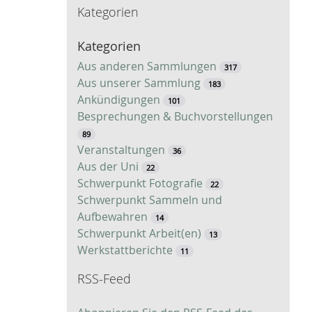
Kategorien
c
h
Kategorien
e
Aus anderen Sammlungen
317
Aus unserer Sammlung
183
Ankündigungen
101
Besprechungen & Buchvorstellungen
89
Veranstaltungen
36
Aus der Uni
22
Schwerpunkt Fotografie
22
Schwerpunkt Sammeln und
Aufbewahren
14
Schwerpunkt Arbeit(en)
13
Werkstattberichte
11
RSS-Feed