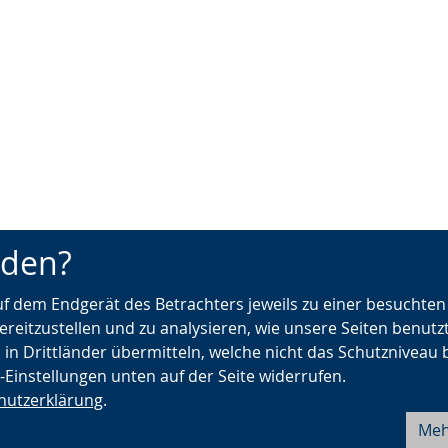
nden?
auf dem Endgerät des Betrachters jeweils zu einer besuchte
ereitzustellen und zu analysieren, wie unsere Seiten benutz
 in Drittländer übermitteln, welche nicht das Schutzniveau 
e-Einstellungen unten auf der Seite widerrufen.
hutzerklärung
.
Meh
Barrierefreiheit
Seite drucken
Fehler melden