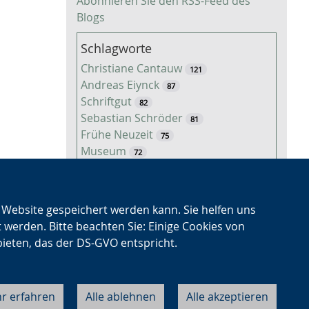
Abonnieren Sie den RSS-Feed des
Blogs
Schlagworte
Christiane Cantauw
121
Andreas Eiynck
87
Schriftgut
82
Sebastian Schröder
81
Frühe Neuzeit
75
Museum
72
Fotografie
63
Landwirtschaft
60
Nationalsozialismus
53
n Website gespeichert werden kann. Sie helfen uns
Freizeit
50
t werden. Bitte beachten Sie: Einige Cookies von
Veröffentlichung
50
bieten, das der DS-GVO entspricht.
Niklas Regenbrecht
45
Kaiserzeit
45
Tiere
38
r erfahren
Alle ablehnen
Alle akzeptieren
Cookie-Einstellungen
Datenschutz
Impressum
Kontakt
About LWL
Timo Luks
37